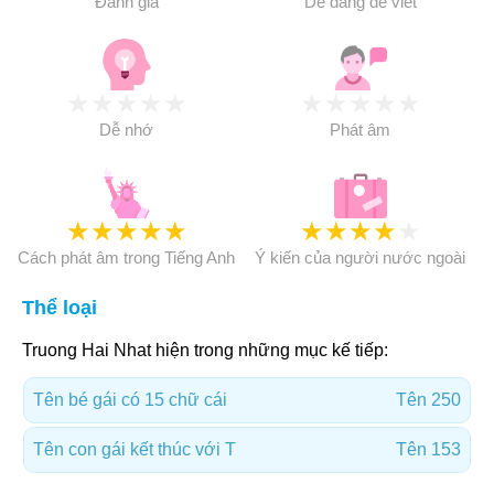
Đánh giá
Dễ dàng để viết
★
★
★
★
★
★
★
★
★
★
Dễ nhớ
Phát âm
★
★
★
★
★
★
★
★
★
★
Cách phát âm trong Tiếng Anh
Ý kiến của người nước ngoài
Thể loại
Truong Hai Nhat hiện trong những mục kế tiếp:
Tên bé gái có 15 chữ cái
Tên 250
Tên con gái kết thúc với T
Tên 153