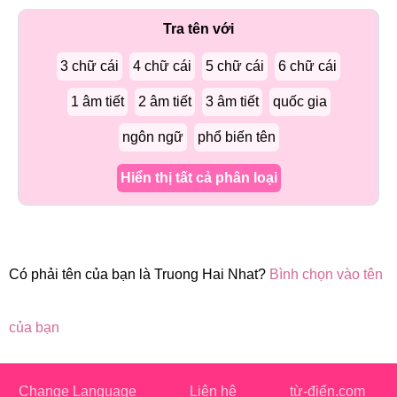
Tra tên với
3 chữ cái
4 chữ cái
5 chữ cái
6 chữ cái
1 âm tiết
2 âm tiết
3 âm tiết
quốc gia
ngôn ngữ
phổ biến tên
Hiển thị tất cả phân loại
Có phải tên của bạn là Truong Hai Nhat?
Bình chọn vào tên
của bạn
Change Language
Liên hệ
từ-điển.com