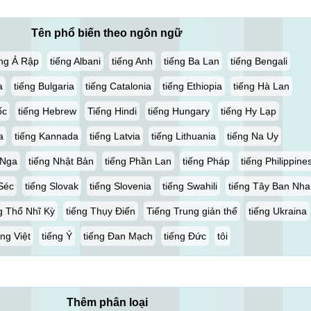
Tên phổ biến theo ngôn ngữ
ng Ả Rập
tiếng Albani
tiếng Anh
tiếng Ba Lan
tiếng Bengali
a
tiếng Bulgaria
tiếng Catalonia
tiếng Ethiopia
tiếng Hà Lan
ốc
tiếng Hebrew
Tiếng Hindi
tiếng Hungary
tiếng Hy Lạp
a
tiếng Kannada
tiếng Latvia
tiếng Lithuania
tiếng Na Uy
 Nga
tiếng Nhật Bản
tiếng Phần Lan
tiếng Pháp
tiếng Philippine
 Séc
tiếng Slovak
tiếng Slovenia
tiếng Swahili
tiếng Tây Ban Nha
g Thổ Nhĩ Kỳ
tiếng Thụy Điển
Tiếng Trung giản thể
tiếng Ukraina
ng Việt
tiếng Ý
tiếng Đan Mạch
tiếng Đức
tôi
Thêm phân loại