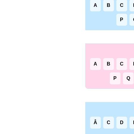
A
B
C
P
A
B
C
P
Q
Â
C
D