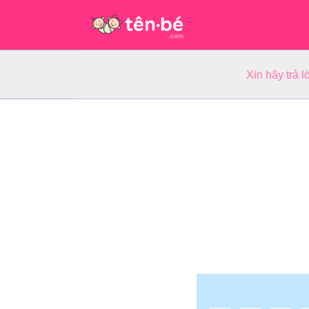
Xin hãy trả 