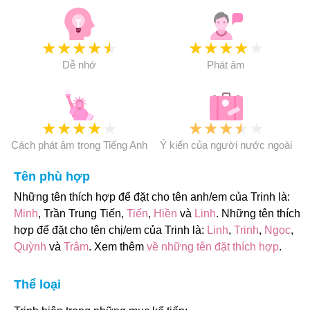
★
★
★
★
★
★
★
★
★
★
Dễ nhớ
Phát âm
★
★
★
★
★
★
★
★
★
★
Cách phát âm trong Tiếng Anh
Ý kiến của người nước ngoài
Tên phù hợp
Những tên thích hợp để đặt cho tên anh/em của Trinh là:
Minh
, Trần Trung Tiến,
Tiến
,
Hiền
và
Linh
. Những tên thích
hợp để đặt cho tên chị/em của Trinh là:
Linh
,
Trinh
,
Ngọc
,
Quỳnh
và
Trâm
. Xem thêm
về những tên đặt thích hợp
.
Thể loại