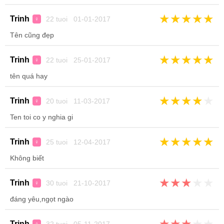
★
★
★
★
★
Trinh
22 tuoi 01-01-2017
♀
Tên cũng đẹp
★
★
★
★
★
Trinh
22 tuoi 25-01-2017
♀
tên quá hay
★
★
★
★
★
Trinh
20 tuoi 11-03-2017
♀
Ten toi co y nghia gi
★
★
★
★
★
Trinh
25 tuoi 12-04-2017
♀
Không biết
★
★
★
★
★
Trinh
30 tuoi 21-10-2017
♀
đáng yêu,ngọt ngào
★
★
★
★
★
Trinh