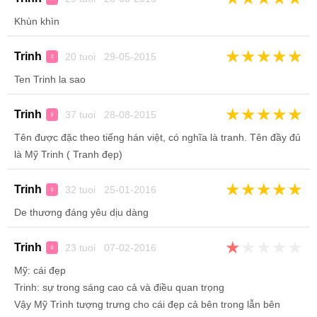
Khùn khìn
★
★
★
★
★
Trinh
20 tuoi 29-05-2015
♀
Ten Trinh la sao
★
★
★
★
★
Trinh
37 tuoi 28-08-2015
♀
Tên được đặc theo tiếng hán việt, có nghĩa là tranh. Tên đầy đủ
là Mỹ Trinh ( Tranh đẹp)
★
★
★
★
★
Trinh
32 tuoi 25-01-2016
♀
De thương đáng yêu dịu dàng
★
★
★
★
★
Trinh
23 tuoi 07-02-2016
♀
Mỹ: cái đẹp
Trinh: sự trong sáng cao cả và điều quan trọng
Vậy Mỹ Trình tượng trưng cho cái đẹp cả bên trong lẫn bên