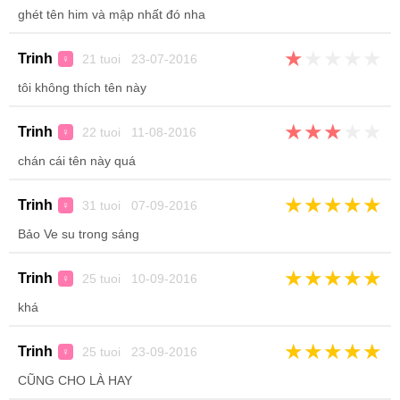
ghét tên him và mập nhất đó nha
★
★
★
★
★
Trinh
21 tuoi 23-07-2016
♀
tôi không thích tên này
★
★
★
★
★
Trinh
22 tuoi 11-08-2016
♀
chán cái tên này quá
★
★
★
★
★
Trinh
31 tuoi 07-09-2016
♀
Bảo Ve su trong sáng
★
★
★
★
★
Trinh
25 tuoi 10-09-2016
♀
khá
★
★
★
★
★
Trinh
25 tuoi 23-09-2016
♀
CŨNG CHO LÀ HAY