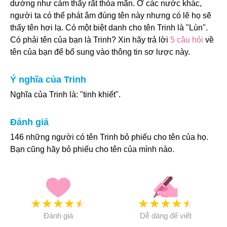
dường như cảm thấy rất thỏa mãn. Ở các nước khác,
người ta có thể phát âm đúng tên này nhưng có lẽ họ sẽ
thấy tên hơi lạ. Có một biệt danh cho tên Trinh là "Lùn".
Có phải tên của bạn là Trinh? Xin hãy trả lời
5 câu hỏi
về
tên của bạn để bổ sung vào thông tin sơ lược này.
Ý nghĩa của Trinh
Nghĩa của Trinh là: "tinh khiết".
Đánh giá
146 những người có tên Trinh bỏ phiếu cho tên của họ.
Bạn cũng hãy bỏ phiếu cho tên của mình nào.
★
★
★
★
★
★
★
★
★
★
Đánh giá
Dễ dàng để viết