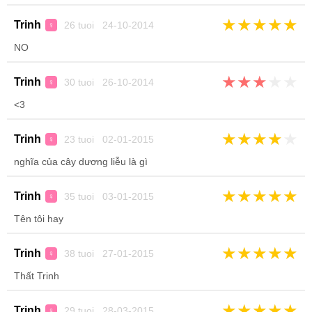
★
★
★
★
★
Trinh
26 tuoi 24-10-2014
♀
NO
★
★
★
★
★
Trinh
30 tuoi 26-10-2014
♀
<3
★
★
★
★
★
Trinh
23 tuoi 02-01-2015
♀
nghĩa của cây dương liễu là gì
★
★
★
★
★
Trinh
35 tuoi 03-01-2015
♀
Tên tôi hay
★
★
★
★
★
Trinh
38 tuoi 27-01-2015
♀
Thất Trinh
★
★
★
★
★
Trinh
29 tuoi 28-03-2015
♀