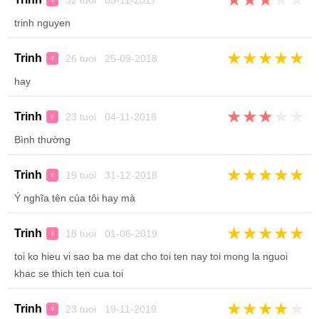
32 tuoi 05-11-2017
♀
trinh nguyen
★
★
★
★
★
Trinh
26 tuoi 25-09-2018
♀
hay
★
★
★
★
★
Trinh
23 tuoi 04-11-2018
♀
Bình thường
★
★
★
★
★
Trinh
19 tuoi 31-12-2018
♀
Ý nghĩa tên của tôi hay mà
★
★
★
★
★
Trinh
18 tuoi 01-06-2019
♀
toi ko hieu vi sao ba me dat cho toi ten nay toi mong la nguoi
khac se thich ten cua toi
★
★
★
★
★
Trinh
23 tuoi 19-11-2019
♀