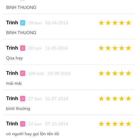
BINH THUONG
★
★
★
★
★
Trinh
39 tuoi 03-04-2013
♂
BINH THUONG
★
★
★
★
★
Trinh
30 tuoi 11-05-2014
♀
Qúa hay
★
★
★
★
★
Trinh
106 tuoi 23-06-2014
♀
mải mải
★
★
★
★
★
Trinh
27 tuoi 31-07-2014
♀
bình thường
★
★
★
★
★
Trinh
22 tuoi 07-10-2014
♀
có người hay gọi lộn tên tôi