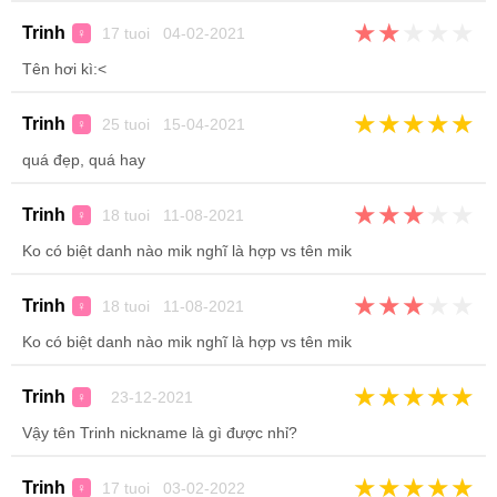
★
★
★
★
★
Trinh
17 tuoi 04-02-2021
♀
Tên hơi kì:<
★
★
★
★
★
Trinh
25 tuoi 15-04-2021
♀
quá đẹp, quá hay
★
★
★
★
★
Trinh
18 tuoi 11-08-2021
♀
Ko có biệt danh nào mik nghĩ là hợp vs tên mik
★
★
★
★
★
Trinh
18 tuoi 11-08-2021
♀
Ko có biệt danh nào mik nghĩ là hợp vs tên mik
★
★
★
★
★
Trinh
23-12-2021
♀
Vậy tên Trinh nickname là gì được nhỉ?
★
★
★
★
★
Trinh
17 tuoi 03-02-2022
♀