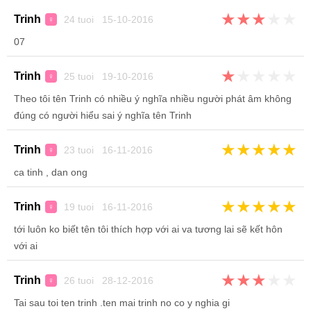
★
★
★
★
★
Trinh
24 tuoi 15-10-2016
♀
07
★
★
★
★
★
Trinh
25 tuoi 19-10-2016
♀
Theo tôi tên Trinh có nhiều ý nghĩa nhiều người phát âm không
đúng có người hiểu sai ý nghĩa tên Trinh
★
★
★
★
★
Trinh
23 tuoi 16-11-2016
♀
ca tinh , dan ong
★
★
★
★
★
Trinh
19 tuoi 16-11-2016
♀
tới luôn ko biết tên tôi thích hợp với ai va tương lai sẽ kết hôn
với ai
★
★
★
★
★
Trinh
26 tuoi 28-12-2016
♀
Tai sau toi ten trinh .ten mai trinh no co y nghia gi