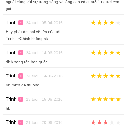
ngoài cùng với sự trong sáng và lòng cao cả cuar3 1 người con
gái.
★
★
★
★
★
Trinh
24 tuoi 05-04-2016
♀
Hay phát âm sai về tên của tôi
Trinh-->Chinh không àk
★
★
★
★
★
Trinh
24 tuoi 14-06-2016
♀
dịch sang tên hàn quốc
★
★
★
★
★
Trinh
24 tuoi 14-06-2016
♀
rat thich.de thuong.
★
★
★
★
★
Trinh
23 tuoi 15-06-2016
♀
hk
★
★
★
★
★
Trinh
21 tuoi 20-06-2016
♀