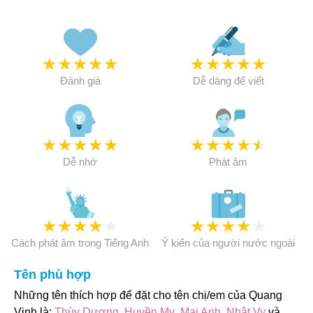
★
★
★
★
★
★
★
★
★
★
Đánh giá
Dễ dàng để viết
★
★
★
★
★
★
★
★
★
★
Dễ nhớ
Phát âm
★
★
★
★
★
★
★
★
★
★
Cách phát âm trong Tiếng Anh
Ý kiến của người nước ngoài
Tên phù hợp
Những tên thích hợp để đặt cho tên chị/em của Quang
Vinh là:
Thùy Dương
,
Huyền My
,
Mai Anh
,
Nhật Vy
và