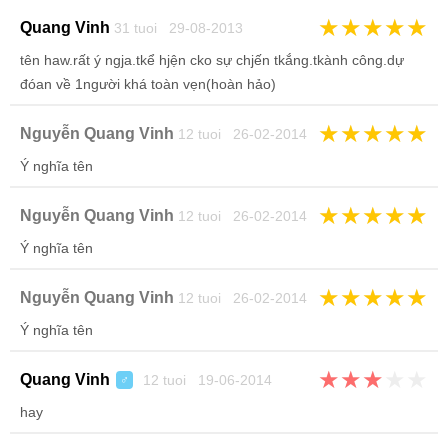
★
★
★
★
★
Quang Vinh
31 tuoi 29-08-2013
tên haw.rất ý ngja.tkể hjện cko sự chjến tkắng.tkành công.dự
đóan về 1người khá toàn vẹn(hoàn hảo)
★
★
★
★
★
Nguyễn Quang Vinh
12 tuoi 26-02-2014
Ý nghĩa tên
★
★
★
★
★
Nguyễn Quang Vinh
12 tuoi 26-02-2014
Ý nghĩa tên
★
★
★
★
★
Nguyễn Quang Vinh
12 tuoi 26-02-2014
Ý nghĩa tên
★
★
★
★
★
Quang Vinh
12 tuoi 19-06-2014
♂
hay