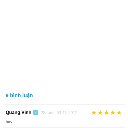
9 bình luận
★
★
★
★
★
Quang Vinh
28 tuoi 03-11-2012
♂
hay