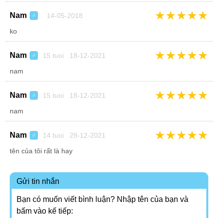
★
★
★
★
★
Nam
14-05-2018
♂
ko
★
★
★
★
★
Nam
15 tuoi 18-12-2021
♂
nam
★
★
★
★
★
Nam
15 tuoi 18-12-2021
♂
nam
★
★
★
★
★
Nam
14 tuoi 28-12-2021
♂
tên của tôi rất là hay
Gửi tin nhắn
Bạn có muốn viết bình luận? Nhập tên của bạn và
bấm vào kế tiếp: