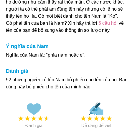
họ dường như cảm thấy rất thỏa mãn. Ở các nước khác,
người ta có thể phát âm đúng tên này nhưng có lẽ họ sẽ
thấy tên hơi lạ. Có một biệt danh cho tên Nam là "Ko".
Có phải tên của bạn là Nam? Xin hãy trả lời
5 câu hỏi
về
tên của bạn để bổ sung vào thông tin sơ lược này.
Ý nghĩa của Nam
Nghĩa của Nam là: "phía nam hoặc e".
Đánh giá
92 những người có tên Nam bỏ phiếu cho tên của họ. Bạn
cũng hãy bỏ phiếu cho tên của mình nào.
★
★
★
★
★
★
★
★
★
★
Đánh giá
Dễ dàng để viết