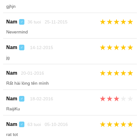
gjhjn
★
★
★
★
★
Nam
36 tuoi 25-11-2015
♂
Nevermind
★
★
★
★
★
Nam
14-12-2015
♂
jg
★
★
★
★
★
Nam
20-01-2016
Rất hài lòng tên mình
★
★
★
★
★
Nam
18-02-2016
♂
RaijiKu
★
★
★
★
★
Nam
63 tuoi 05-10-2016
♂
rat tot