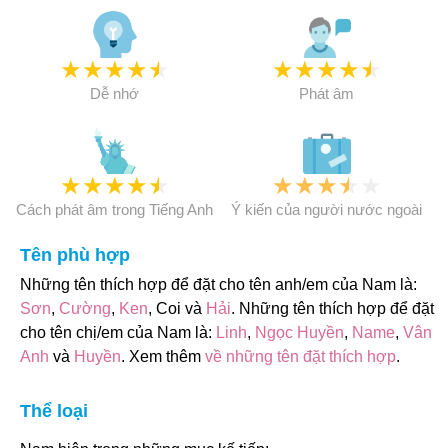
★
★
★
★
★
★
★
★
★
★
Dễ nhớ
Phát âm
★
★
★
★
★
★
★
★
★
★
Cách phát âm trong Tiếng Anh
Ý kiến của người nước ngoài
Tên phù hợp
Những tên thích hợp để đặt cho tên anh/em của Nam là:
Sơn
,
Cường
,
Ken
, Coi và
Hải
. Những tên thích hợp để đặt
cho tên chị/em của Nam là:
Linh
,
Ngọc Huyền
,
Name
,
Vân
Anh
và
Huyền
. Xem thêm
về những tên đặt thích hợp
.
Thể loại