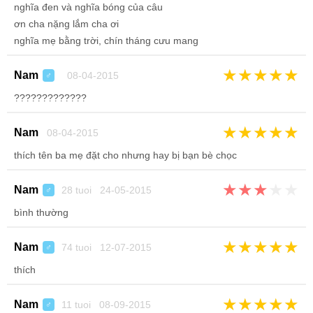
nghĩa đen và nghĩa bóng của câu
ơn cha nặng lắm cha ơi
nghĩa mẹ bằng trời, chín tháng cưu mang
★
★
★
★
★
Nam
08-04-2015
♂
?????????????
★
★
★
★
★
Nam
08-04-2015
thích tên ba mẹ đặt cho nhưng hay bị bạn bè chọc
★
★
★
★
★
Nam
28 tuoi 24-05-2015
♂
bình thường
★
★
★
★
★
Nam
74 tuoi 12-07-2015
♂
thích
★
★
★
★
★
Nam
11 tuoi 08-09-2015
♂