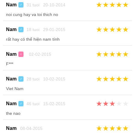
★
★
★
★
★
Nam
31 tuoi 20-10-2014
♂
noi cung hay va toi thich no
★
★
★
★
★
Nam
18 tuoi 29-01-2015
♂
rất hay có thể hiện nam tính
★
★
★
★
★
Nam
02-02-2015
♀
F***
★
★
★
★
★
Nam
28 tuoi 10-02-2015
♂
Viet Nam
★
★
★
★
★
Nam
46 tuoi 15-02-2015
♂
the nao
★
★
★
★
★
Nam
08-04-2015