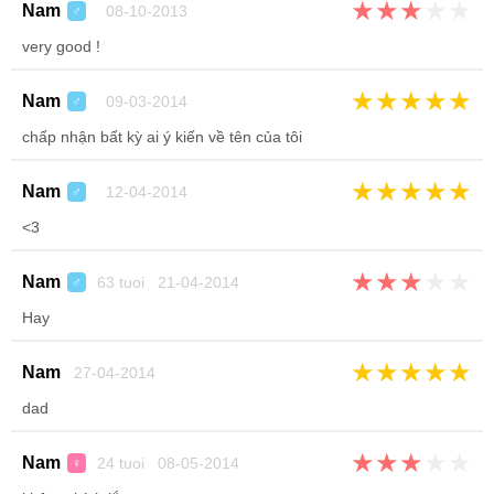
★
★
★
★
★
Nam
08-10-2013
♂
very good !
★
★
★
★
★
Nam
09-03-2014
♂
chấp nhận bất kỳ ai ý kiến về tên của tôi
★
★
★
★
★
Nam
12-04-2014
♂
<3
★
★
★
★
★
Nam
63 tuoi 21-04-2014
♂
Hay
★
★
★
★
★
Nam
27-04-2014
dad
★
★
★
★
★
Nam
24 tuoi 08-05-2014
♀