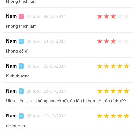
không thích lắm
★
★
★
★
★
Nam
24 tuoi 08-05-2014
♀
không thích lắm
★
★
★
★
★
Nam
30 tuoi 14-05-2014
♂
không có gì
★
★
★
★
★
Nam
30 tuoi 26-05-2014
♂
bình thường
★
★
★
★
★
Nam
26 tuoi 18-07-2014
♂
Ukm...tên...bt...không sao cả =)),lâu lâu bị bạn bè trêu tí thui^^
★
★
★
★
★
Nam
36 tuoi 10-10-2014
♂
dc lm e trai