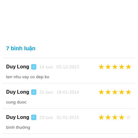
7 bình luận
★
★
★
★
★
Duy Long
14 tuoi 03-12-2013
♂
ten nhu vay co dep ko
★
★
★
★
★
Duy Long
21 tuoi 18-01-2014
♂
cung duoc
★
★
★
★
★
Duy Long
23 tuoi 31-01-2015
♂
bình thường