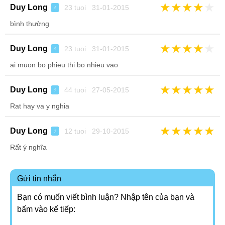
★
★
★
★
★
Duy Long
23 tuoi 31-01-2015
♂
bình thường
★
★
★
★
★
Duy Long
23 tuoi 31-01-2015
♂
ai muon bo phieu thi bo nhieu vao
★
★
★
★
★
Duy Long
44 tuoi 27-05-2015
♂
Rat hay va y nghia
★
★
★
★
★
Duy Long
12 tuoi 29-10-2015
♂
Rất ý nghĩa
Gửi tin nhắn
Bạn có muốn viết bình luận? Nhập tên của bạn và
bấm vào kế tiếp: