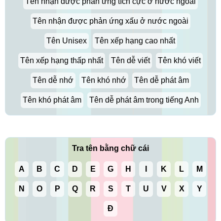
Tên nhận được phản ứng tích cực ở nước ngoài
Tên nhận được phản ứng xấu ở nước ngoài
Tên Unisex
Tên xếp hạng cao nhất
Tên xếp hạng thấp nhất
Tên dễ viết
Tên khó viết
Tên dễ nhớ
Tên khó nhớ
Tên dễ phát âm
Tên khó phát âm
Tên dễ phát âm trong tiếng Anh
Tra tên bằng chữ cái
A
B
C
D
E
G
H
I
K
L
M
N
O
P
Q
R
S
T
U
V
X
Y
Đ