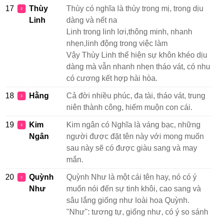
17
Thùy
Thùy có nghĩa là thùy trong mị, trong dịu
♀
Linh
dàng và nết na
Linh trong linh lơi,thông minh, nhanh
nhẹn,linh động trong việc làm
Vậy Thùy Linh thể hiện sự khôn khéo dịu
dàng mà vẫn nhanh nhẹn tháo vát, có nhu
có cương kết hợp hài hòa.
18
Hằng
Cả đời nhiều phúc, đa tài, tháo vát, trung
♀
niên thành công, hiếm muộn con cái.
19
Kim
Kim ngân có Nghĩa là váng bạc, những
♀
Ngân
người được đặt tên này với mong muốn
sau này sẽ có được giàu sang và may
mắn.
20
Quỳnh
Quỳnh Như là một cái tên hay, nó có ý
♀
Như
muốn nói đến sự tinh khôi, cao sang và
sâu lắng giống như loài hoa Quỳnh.
"Như": tương tự, giống như, có ý so sánh