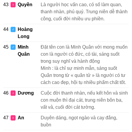
43
Quyền
Là người học vấn cao, có số làm quan,
♀
thanh nhàn, phú quý. Trung niên dễ thành
công, cuối đời nhiều ưu phiền.
44
Hoàng
♂
Long
45
Minh
Đặt tên con là Minh Quân với mong muốn
♂
Quân
con là người có đức, có tài, sáng suốt
trong suy nghĩ và hành động
Minh : là chỉ sự minh mẫn, sáng suốt
Quân trong từ « quân tử » là người có tư
cách cao đẹp, hội tụ nhiều phẩm chất tốt.
46
Dương
Cuộc đời thanh nhàn, nếu kết hôn và sinh
♀
con muộn thì đại cát, trung niên bôn ba,
vất vả, cuối đời cát tường.
47
An
Duyên dáng, ngọt ngào và cay đắng,
♀
buồn