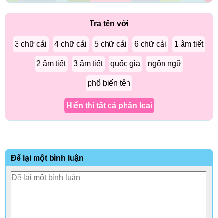
Tra tên với
3 chữ cái
4 chữ cái
5 chữ cái
6 chữ cái
1 âm tiết
2 âm tiết
3 âm tiết
quốc gia
ngôn ngữ
phổ biến tên
Hiển thị tất cả phân loại
Để lại một bình luận