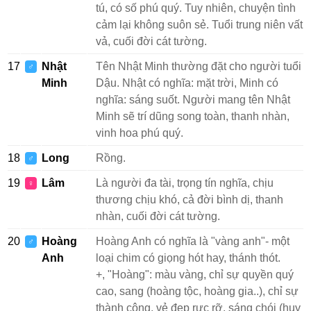
tú, có số phú quý. Tuy nhiên, chuyện tình
cảm lại không suôn sẻ. Tuổi trung niên vất
vả, cuối đời cát tường.
17
Nhật
Tên Nhật Minh thường đặt cho người tuổi
♂
Minh
Dậu. Nhật có nghĩa: mặt trời, Minh có
nghĩa: sáng suốt. Người mang tên Nhật
Minh sẽ trí dũng song toàn, thanh nhàn,
vinh hoa phú quý.
18
Long
Rồng.
♂
19
Lâm
Là người đa tài, trọng tín nghĩa, chịu
♀
thương chịu khó, cả đời bình dị, thanh
nhàn, cuối đời cát tường.
20
Hoàng
Hoàng Anh có nghĩa là "vàng anh"- một
♂
Anh
loại chim có giọng hót hay, thánh thót.
+, "Hoàng": màu vàng, chỉ sự quyền quý
cao, sang (hoàng tộc, hoàng gia..), chỉ sự
thành công, vẻ đẹp rực rỡ, sáng chói (huy