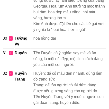
vụng) được lấy làm biểu tượng của bang
Georgia. Hoa Kim Anh thường mọc thành
bụi rậm, hoa đẹp màu trắng, nhị màu
vàng, hương thơm.
Kim Anh được đặt tên cho các bé gái với
ý nghĩa là "loài hoa thơm ngát".
30
Tường
hoa hồng dại
♀
Vy
31
Duyên
Tên Duyên có ý nghĩa: say mê và ân
♀
sủng, là một nét đẹp, một tính cách đáng
yêu của một con người.
32
Huyền
Huyền: đá có màu đen nhánh, dùng làm
♀
Trang
đồ trang sức
Trang: để tôn người có tài đức, đáng
được nêu gương sáng cho người đời
Tên Huyền Trang với ý muốn: người con
gái đoan trang, huyền diệu.