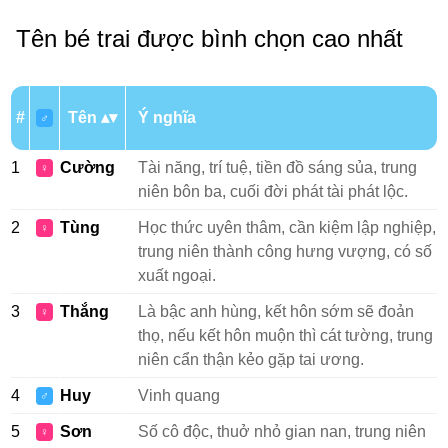
Tên bé trai được bình chọn cao nhất
#
Tên
Ý nghĩa
♂
1
Cường
Tài năng, trí tuệ, tiền đồ sáng sủa, trung
♀
niên bôn ba, cuối đời phát tài phát lộc.
2
Tùng
Học thức uyên thâm, cần kiệm lập nghiệp,
♀
trung niên thành công hưng vượng, có số
xuất ngoại.
3
Thắng
Là bậc anh hùng, kết hôn sớm sẽ đoản
♀
thọ, nếu kết hôn muộn thì cát tường, trung
niên cẩn thận kẻo gặp tai ương.
4
Huy
Vinh quang
♂
5
Sơn
Số cô độc, thuở nhỏ gian nan, trung niên
♀