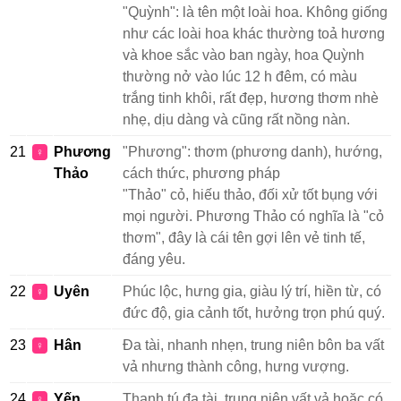
"Quỳnh": là tên một loài hoa. Không giống
như các loài hoa khác thường toả hương
và khoe sắc vào ban ngày, hoa Quỳnh
thường nở vào lúc 12 h đêm, có màu
trắng tinh khôi, rất đẹp, hương thơm nhè
nhẹ, dịu dàng và cũng rất nồng nàn.
21
Phương
"Phương": thơm (phương danh), hướng,
♀
Thảo
cách thức, phương pháp
"Thảo" cỏ, hiếu thảo, đối xử tốt bụng với
mọi người. Phương Thảo có nghĩa là "cỏ
thơm", đây là cái tên gợi lên vẻ tinh tế,
đáng yêu.
22
Uyên
Phúc lộc, hưng gia, giàu lý trí, hiền từ, có
♀
đức độ, gia cảnh tốt, hưởng trọn phú quý.
23
Hân
Đa tài, nhanh nhẹn, trung niên bôn ba vất
♀
vả nhưng thành công, hưng vượng.
24
Yến
Thanh tú đa tài, trung niên vất vả hoặc có
♀