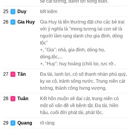
sẽ cát tường, danh lợi song toàn.
25
Duy
tiết kiệm
♂
26
Gia Huy
Gia Huy là tên thường đặt cho các bé trai
♂
với ý nghĩa là "mong tương lai con sẽ là
người làm rạng danh cho gia đình, dòng
tộc"
+, "Gia": nhà, gia đình, dòng họ,
dòng,tộc,...
+, "Huy": huy hoàng (chói lọi, rực rỡ..
27
Tân
Đa tài, lanh lợi, có số thanh nhàn phú quý,
♀
kỵ xe cộ, tránh sông nước. Trung niên cát
tường, thành công hưng vượng.
28
Tuân
Kết hôn muộn sẽ đại cát, trung niên có
♀
một số vấn đề về bệnh tật. Đa tài, hiền
hậu, cuối đời phát tài, phát lộc.
29
Quang
rõ ràng
♂