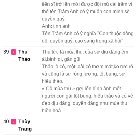
tiến sĩ trở lên mới được đội mũ cài trâm vì
thế tên Trâm Anh có ý muốn con mình sẽ
quyền quý.
Anh: tinh anh
Tên Trâm Anh có ý nghĩa "Con thuộc dòng
dõi quyền quý, cao sang trong xã hội"
39
Thu
Thu tức là mùa thu, của sự dịu dàng êm
♀
Thảo
ái,bình dị, gần gũi.
Thảo là cỏ, một loài cỏ thơm mát,ko rực rỡ
và cũng là sự rộng lượng, tốt bụng, sự
hiếu thảo..
« Cỏ mùa thu » gợi lên hình ảnh một
người con gái tốt bụng, hiếu thảo và có vẻ
đẹp dịu dàng, duyên dáng như mùa thu
hiền hoà
40
Thùy
♀
Trang