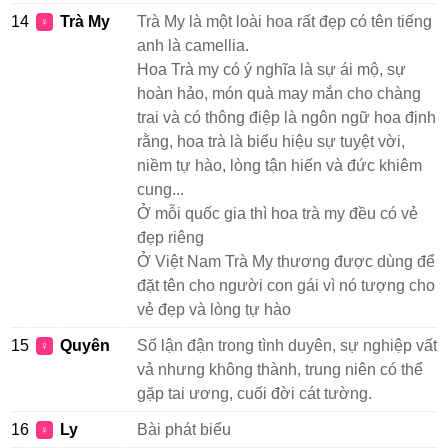
14
Trà My
Trà My là một loài hoa rất đẹp có tên tiếng
♀
anh là camellia.
Hoa Trà my có ý nghĩa là sự ái mộ, sự
hoàn hảo, món quà may mắn cho chàng
trai và có thông điệp là ngôn ngữ hoa định
rằng, hoa trà là biểu hiệu sự tuyệt vời,
niềm tự hào, lòng tận hiến và đức khiêm
cung...
Ở mỗi quốc gia thì hoa trà my đều có vẻ
đẹp riêng
Ở Việt Nam Trà My thương được dùng để
đặt tên cho người con gái vì nó tượng cho
vẻ đẹp và lòng tự hào
15
Quyên
Số lận đận trong tình duyên, sự nghiệp vất
♀
vả nhưng không thành, trung niên có thể
gặp tai ương, cuối đời cát tường.
16
Ly
Bài phát biểu
♀