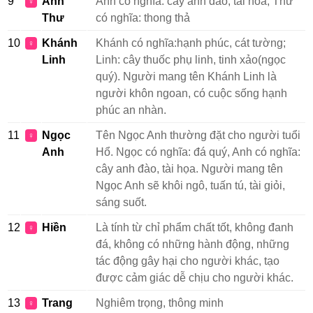
9
Anh
Anh có nghĩa: cây anh đào, tài hoa, Thư
♀
Thư
có nghĩa: thong thả
10
Khánh
Khánh có nghĩa:hạnh phúc, cát tường;
♀
Linh
Linh: cây thuốc phụ linh, tinh xảo(ngọc
quý). Người mang tên Khánh Linh là
người khôn ngoan, có cuộc sống hạnh
phúc an nhàn.
11
Ngọc
Tên Ngọc Anh thường đặt cho người tuổi
♀
Anh
Hổ. Ngọc có nghĩa: đá quý, Anh có nghĩa:
cây anh đào, tài họa. Người mang tên
Ngọc Anh sẽ khôi ngô, tuấn tú, tài giỏi,
sáng suốt.
12
Hiền
Là tính từ chỉ phẩm chất tốt, không đanh
♀
đá, không có những hành động, những
tác động gây hại cho người khác, tạo
được cảm giác dễ chịu cho người khác.
13
Trang
Nghiêm trọng, thông minh
♀