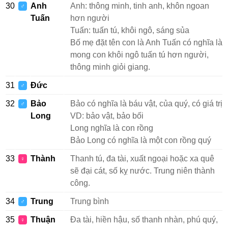
30
Anh
Anh: thông minh, tinh anh, khôn ngoan
♂
Tuấn
hơn người
Tuấn: tuấn tú, khôi ngô, sáng sủa
Bố mẹ đặt tên con là Anh Tuấn có nghĩa là
mong con khôi ngô tuấn tú hơn người,
thông minh giỏi giang.
31
Đức
♂
32
Bảo
Bảo có nghĩa là báu vật, của quý, có giá trị
♂
Long
VD: bảo vật, bảo bối
Long nghĩa là con rồng
Bảo Long có nghĩa là một con rồng quý
33
Thành
Thanh tú, đa tài, xuất ngoại hoặc xa quê
♀
sẽ đại cát, số kỵ nước. Trung niên thành
công.
34
Trung
Trung bình
♂
35
Thuận
Đa tài, hiền hậu, số thanh nhàn, phú quý,
♀