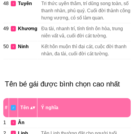
48
Tuyên
Tri thức uyên thâm, trí dũng song toàn, số
♀
thanh nhàn, phú quý. Cuối đời thành công
hưng vượng, có số làm quan.
49
Khương
Đa tài, nhanh trí, tính tình ôn hòa, trung
♀
niên vất vả, cuối đời cát tường.
50
Ninh
Kết hôn muộn thì đại cát, cuộc đời thanh
♀
nhàn, đa tài, cuối đời cát tường.
Tên bé gái được bình chọn cao nhất
#
Tên
Ý nghĩa
♂
1
Ân
♀
2
Linh
Tên Linh thường đặt cho người tuổi
♀