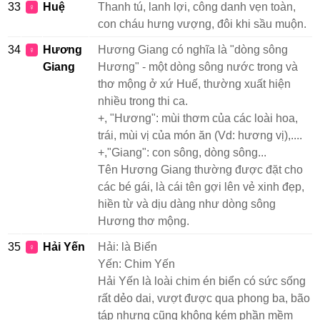
33
Huệ
Thanh tú, lanh lợi, công danh vẹn toàn,
♀
con cháu hưng vượng, đôi khi sầu muộn.
34
Hương
Hương Giang có nghĩa là "dòng sông
♀
Giang
Hương" - một dòng sông nước trong và
thơ mộng ở xứ Huế, thường xuất hiện
nhiều trong thi ca.
+, "Hương": mùi thơm của các loài hoa,
trái, mùi vị của món ăn (Vd: hương vị),....
+,"Giang": con sông, dòng sông...
Tên Hương Giang thường được đặt cho
các bé gái, là cái tên gợi lên vẻ xinh đẹp,
hiền từ và dịu dàng như dòng sông
Hương thơ mộng.
35
Hải Yến
Hải: là Biển
♀
Yến: Chim Yến
Hải Yến là loài chim én biển có sức sống
rất dẻo dai, vượt được qua phong ba, bão
táp nhưng cũng không kém phần mềm