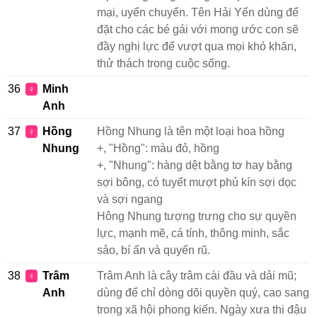
mại, uyển chuyển. Tên Hải Yến dùng để
đặt cho các bé gái với mong ước con sẽ
đầy nghị lực để vượt qua mọi khó khăn,
thử thách trong cuộc sống.
36
Minh
♀
Anh
37
Hồng
Hồng Nhung là tên một loại hoa hồng
♀
Nhung
+, "Hồng": màu đỏ, hồng
+, "Nhung": hàng dệt bằng tơ hay bằng
sợi bông, có tuyết mượt phủ kín sợi dọc
và sợi ngang
Hông Nhung tượng trưng cho sự quyền
lực, mạnh mẽ, cá tính, thông minh, sắc
sảo, bí ẩn và quyến rũ.
38
Trâm
Trâm Anh là cây trâm cài đầu và dải mũ;
♀
Anh
dùng để chỉ dòng dõi quyền quý, cao sang
trong xã hội phong kiến. Ngày xưa thi đậu