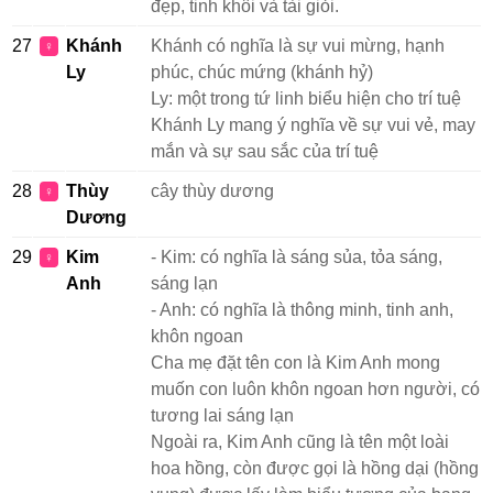
đẹp, tinh khôi và tài giỏi.
27
Khánh
Khánh có nghĩa là sự vui mừng, hạnh
♀
Ly
phúc, chúc mứng (khánh hỷ)
Ly: một trong tứ linh biểu hiện cho trí tuệ
Khánh Ly mang ý nghĩa về sự vui vẻ, may
mắn và sự sau sắc của trí tuệ
28
Thùy
cây thùy dương
♀
Dương
29
Kim
- Kim: có nghĩa là sáng sủa, tỏa sáng,
♀
Anh
sáng lạn
- Anh: có nghĩa là thông minh, tinh anh,
khôn ngoan
Cha mẹ đặt tên con là Kim Anh mong
muốn con luôn khôn ngoan hơn người, có
tương lai sáng lạn
Ngoài ra, Kim Anh cũng là tên một loài
hoa hồng, còn được gọi là hồng dại (hồng