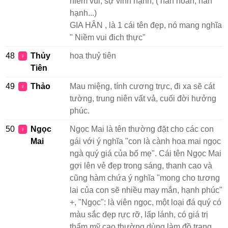
niềm vui, sự vinh hạnh, ( hân hoan, hân
hạnh...)
GIA HÂN , là 1 cái tên đẹp, nó mang nghĩa
" Niềm vui đich thực"
48
Thủy
hoa thuỷ tiên
♀
Tiên
49
Thảo
Mau miệng, tính cương trực, đi xa sẽ cát
♀
tường, trung niên vất vả, cuối đời hưởng
phúc.
50
Ngọc
Ngọc Mai là tên thường đặt cho các con
♀
Mai
gái với ý nghĩa "con là cành hoa mai ngọc
ngà quý giá của bố mẹ". Cái tên Ngọc Mai
gợi lên vẻ đẹp trong sáng, thanh cao và
cũng hàm chứa ý nghĩa "mong cho tương
lai của con sẽ nhiều may mắn, hạnh phúc"
+, "Ngọc": là viên ngọc, một loại đá quý có
màu sắc đẹp rực rỡ, lấp lánh, có giá trị
thẩm mỹ cao thường dùng làm đồ trang