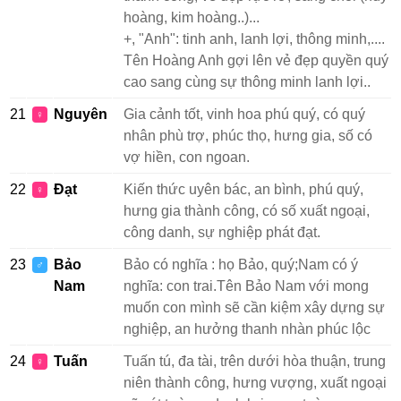
hoàng, kim hoàng..)...
+, "Anh": tinh anh, lanh lợi, thông minh,....
Tên Hoàng Anh gợi lên vẻ đẹp quyền quý
cao sang cùng sự thông minh lanh lợi..
21
Nguyên
Gia cảnh tốt, vinh hoa phú quý, có quý
♀
nhân phù trợ, phúc thọ, hưng gia, số có
vợ hiền, con ngoan.
22
Đạt
Kiến thức uyên bác, an bình, phú quý,
♀
hưng gia thành công, có số xuất ngoại,
công danh, sự nghiệp phát đạt.
23
Bảo
Bảo có nghĩa : họ Bảo, quý;Nam có ý
♂
Nam
nghĩa: con trai.Tên Bảo Nam với mong
muốn con mình sẽ cần kiệm xây dựng sự
nghiệp, an hưởng thanh nhàn phúc lộc
24
Tuấn
Tuấn tú, đa tài, trên dưới hòa thuận, trung
♀
niên thành công, hưng vượng, xuất ngoại