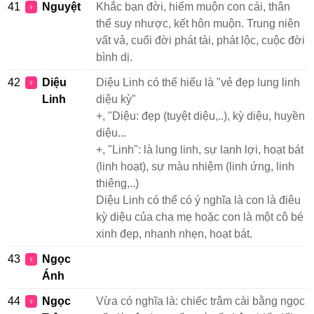
41
Nguyệt
Khắc bạn đời, hiếm muộn con cái, thân
♀
thể suy nhược, kết hôn muộn. Trung niên
vất vả, cuối đời phát tài, phát lộc, cuộc đời
bình dị.
42
Diệu
Diệu Linh có thể hiểu là "vẻ đẹp lung linh
♀
Linh
diệu kỳ"
+, "Diệu: đẹp (tuyệt diệu,..), kỳ diệu, huyền
diệu...
+, "Linh": là lung linh, sự lanh lợi, hoạt bát
(linh hoạt), sự màu nhiệm (linh ứng, linh
thiêng,..)
Diệu Linh có thể có ý nghĩa là con là điêu
kỳ diệu của cha mẹ hoặc con là một cô bé
xinh đẹp, nhanh nhẹn, hoạt bát.
43
Ngọc
♀
Ánh
44
Ngọc
Vừa có nghĩa là: chiếc trâm cài bằng ngọc
♀