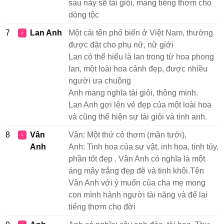
sau này sẽ tài giỏi, mang tiếng thơm cho
dòng tộc
7
Lan Anh
Một cái tên phổ biến ở Việt Nam, thường
♀
được đặt cho phụ nữ, nữ giới
Lan có thể hiểu là lan trong từ hoa phong
lan, một loài hoa cảnh đẹp, được nhiều
người ưa chuộng
Anh mang nghĩa tài giỏi, thông minh.
Lan Anh gợi lên vẻ đẹp của một loài hoa
và cũng thể hiện sự tài giỏi và tinh anh.
8
Vân
Vân: Một thứ cỏ thơm (mần tưới),
♀
Anh
Anh: Tinh hoa của sự vật, inh hoa, tinh túy,
phần tốt đẹp . Vân Anh có nghĩa là một
áng mây trắng đẹp đẽ và tinh khôi.Tên
Vân Anh với ý muốn của cha mẹ mong
con mình hành người tài năng và để lại
tiếng thơm cho đời