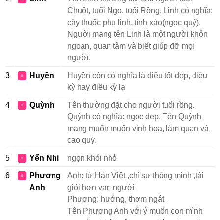
Chuột, tuổi Ngọ, tuổi Rồng. Linh có nghĩa:
cây thuốc phụ linh, tinh xảo(ngọc quý).
Người mang tên Linh là một người khôn
ngoan, quan tâm và biết giúp đỡ mọi
người.
3
Huyền
Huyền còn có nghĩa là điều tốt đẹp, diệu
♀
kỳ hay điều kỳ lạ
4
Quỳnh
Tên thường đặt cho người tuổi rồng.
♀
Quỳnh có nghĩa: ngọc đẹp. Tên Quỳnh
mang muốn muốn vinh hoa, làm quan và
cao quý.
5
Yến Nhi
ngọn khói nhỏ
♀
6
Phương
Anh: từ Hán Việt ,chỉ sự thông minh ,tài
♀
Anh
giỏi hơn vạn người
Phương: hướng, thơm ngát.
Tên Phương Anh với ý muốn con mình