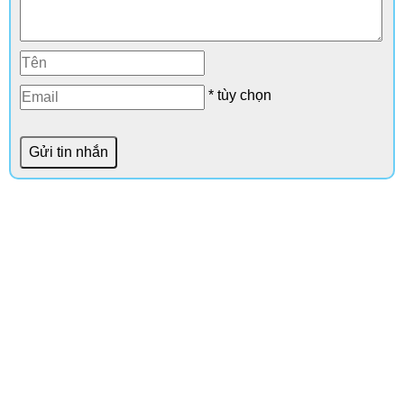
* tùy chọn