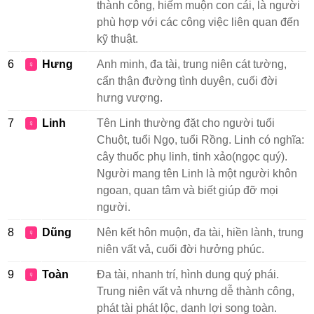
thành công, hiếm muộn con cái, là người
phù hợp với các công việc liên quan đến
kỹ thuật.
6
Hưng
Anh minh, đa tài, trung niên cát tường,
♀
cẩn thận đường tình duyên, cuối đời
hưng vượng.
7
Linh
Tên Linh thường đặt cho người tuổi
♀
Chuột, tuổi Ngọ, tuổi Rồng. Linh có nghĩa:
cây thuốc phụ linh, tinh xảo(ngọc quý).
Người mang tên Linh là một người khôn
ngoan, quan tâm và biết giúp đỡ mọi
người.
8
Dũng
Nên kết hôn muộn, đa tài, hiền lành, trung
♀
niên vất vả, cuối đời hưởng phúc.
9
Toàn
Đa tài, nhanh trí, hình dung quý phái.
♀
Trung niên vất vả nhưng dễ thành công,
phát tài phát lộc, danh lợi song toàn.