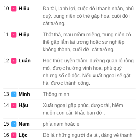
10
Hiếu
Đa tài, lanh lợi, cuộc đời thanh nhàn, phú
♀
quý, trung niên có thể gặp họa, cuối đời
cát tường.
11
Hiệp
Thật thà, mau mồm miệng, trung niên có
♀
thể gặp lắm tai ương hoặc sự nghiệp
không thành, cuối đời cát tường.
12
Luân
Học thức uyên thâm, đường quan lộ rộng
♀
mở, được hưởng vinh hoa, phú quý
nhưng số cô độc. Nếu xuất ngoại sẽ gặt
hái được thành công.
13
Minh
Thông minh
♂
14
Hậu
Xuất ngoại gặp phúc, được tài, hiếm
♀
muộn con cái, khắc bạn đời.
15
Nam
phía nam hoặc e
♂
16
Lộc
Đó là những người đa tài, dáng vẻ thanh
♀