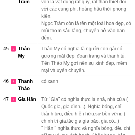
Trâm
vốn là vật dụng rất quý, rất thân thiết đối
với các cung phi, hoàng hậu thời phong
kiến.
Ngọc Trâm còn là tên một loài hoa đẹp, có
mùi thơm sâu lắng, chuyên nở vào ban
đêm.
45
Thảo
Thảo My có nghĩa là người con gái có
♀
My
gương mặt đẹp, đoan trang và thanh tú.
Tên Thảo My gợi nên sự xinh đẹp, mềm
mại và uyển chuyển.
46
Thanh
cỏ xanh
♀
Thảo
47
Gia Hân
Từ "Gia" có nghĩa thực là nhà, nhà cửa (
♀
Quốc gia, gia đình...). Nghĩa bóng, chỉ
thành tựu, điều hiện hữu,sự bền vững (
chính trị gia,tác gia,gia bảo, gia cố...)
" Hân ",nghĩa thực và nghĩa bóng, đều chỉ