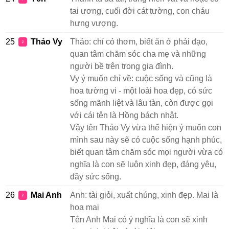
tai ương, cuối đời cát tường, con cháu
hưng vượng.
25
Thảo Vy
Thảo: chỉ cỏ thơm, biết ăn ở phải đạo,
♀
quan tâm chăm sóc cha mẹ và những
người bề trên trong gia đình.
Vy ý muốn chỉ về: cuộc sống và cũng là
hoa tường vi - một loài hoa đẹp, có sức
sống mãnh liệt và lâu tàn, còn được gọi
với cái tên là Hồng bách nhật.
Vậy tên Thảo Vy vừa thể hiện ý muốn con
mình sau này sẽ có cuộc sống hạnh phúc,
biết quan tâm chăm sóc mọi người vừa có
nghĩa là con sẽ luôn xinh đẹp, đáng yêu,
đầy sức sống.
26
Mai Anh
Anh: tài giỏi, xuất chúng, xinh đẹp. Mai là
♀
hoa mai
Tên Anh Mai có ý nghĩa là con sẽ xinh