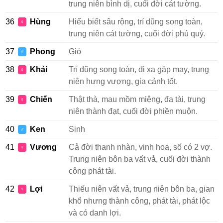
trung niên bình dị, cuối đời cát tường.
36
Hùng
Hiểu biết sâu rộng, trí dũng song toàn,
♀
trung niên cát tường, cuối đời phú quý.
37
Phong
Gió
♂
38
Khải
Trí dũng song toàn, đi xa gặp may, trung
♀
niên hưng vượng, gia cảnh tốt.
39
Chiến
Thật thà, mau mồm miệng, đa tài, trung
♀
niên thành đạt, cuối đời phiền muộn.
40
Ken
Sinh
♂
41
Vương
Cả đời thanh nhàn, vinh hoa, số có 2 vợ.
♀
Trung niên bôn ba vất vả, cuối đời thành
công phát tài.
42
Lợi
Thiếu niên vất vả, trung niên bôn ba, gian
♀
khổ nhưng thành công, phát tài, phát lộc
và có danh lợi.