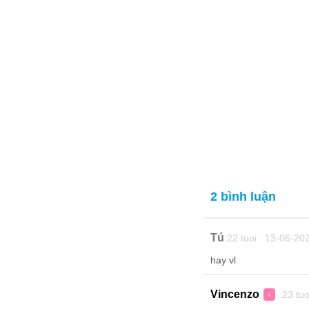
2 bình luận
Tú
22 tuoi 13-06-20
hay vl
Vincenzo
23 tu
♀