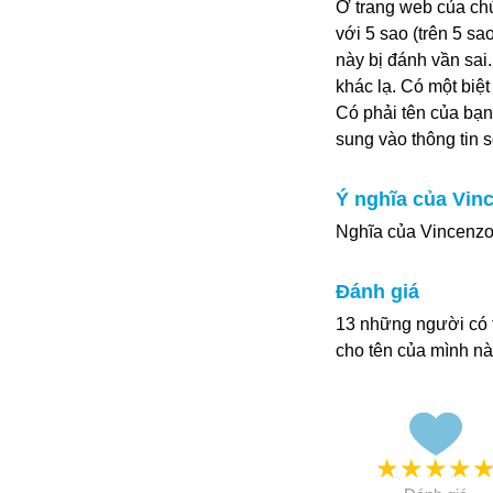
Ở trang web của chú
với 5 sao (trên 5 sa
này bị đánh vần sai
khác lạ. Có một biệ
Có phải tên của bạn
sung vào thông tin 
Ý nghĩa của Vin
Nghĩa của Vincenzo là
Đánh giá
13 những người có t
cho tên của mình nà
★
★
★
★