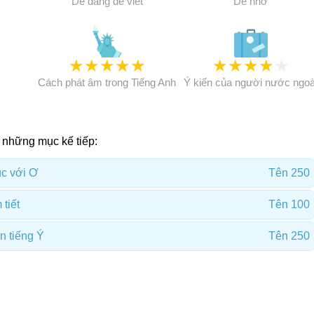
Dễ dàng để viết
Dễ nhớ
★
★
★
★
★
★
★
★
★
★
★
Cách phát âm trong Tiếng Anh
Ý kiến của người nước ngoà
 những mục kế tiếp:
úc với Ơ
Tên 250
 tiết
Tên 100
n tiếng Ý
Tên 250