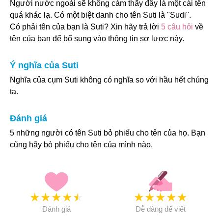
Người nước ngoài sẽ không cảm thấy đây là một cái tên
quá khác lạ. Có một biệt danh cho tên Suti là "Sudi".
Có phải tên của bạn là Suti? Xin hãy trả lời
5 câu hỏi
về
tên của bạn để bổ sung vào thông tin sơ lược này.
Ý nghĩa của Suti
Nghĩa của cụm Suti không có nghĩa so với hầu hết chúng
ta.
Đánh giá
5 những người có tên Suti bỏ phiếu cho tên của họ. Bạn
cũng hãy bỏ phiếu cho tên của mình nào.
★
★
★
★
★
★
★
★
★
★
Đánh giá
Dễ dàng để viết