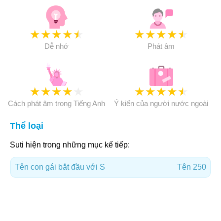
★
★
★
★
★
★
★
★
★
★
Dễ nhớ
Phát âm
★
★
★
★
★
★
★
★
★
★
Cách phát âm trong Tiếng Anh
Ý kiến của người nước ngoài
Thể loại
Suti hiện trong những mục kế tiếp:
Tên con gái bắt đầu với S
Tên 250