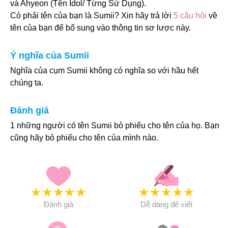
và Ahyeon (Tên Idol/ Từng Sử Dụng).
Có phải tên của bạn là Sumii? Xin hãy trả lời
5 câu hỏi
về
tên của bạn để bổ sung vào thông tin sơ lược này.
Ý nghĩa của Sumii
Nghĩa của cụm Sumii không có nghĩa so với hầu hết
chúng ta.
Đánh giá
1 những người có tên Sumii bỏ phiếu cho tên của họ. Bạn
cũng hãy bỏ phiếu cho tên của mình nào.
★
★
★
★
★
★
★
★
★
★
Đánh giá
Dễ dàng để viết