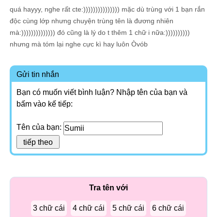
quá hayyy, nghe rất cte:))))))))))))))) mặc dù trùng với 1 bạn rắn
độc cùng lớp nhưng chuyện trùng tên là đương nhiên
mà:)))))))))))))) đó cũng là lý do t thêm 1 chữ i nữa:))))))))))
nhưng mà tóm lại nghe cực kì hay luôn Òvób
Gửi tin nhắn
Bạn có muốn viết bình luận? Nhập tên của bạn và
bấm vào kế tiếp:
Tên của bạn:
Tra tên với
3 chữ cái
4 chữ cái
5 chữ cái
6 chữ cái