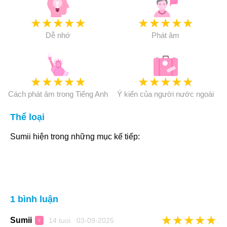
★
★
★
★
★
★
★
★
★
★
Dễ nhớ
Phát âm
★
★
★
★
★
★
★
★
★
★
Cách phát âm trong Tiếng Anh
Ý kiến của người nước ngoài
Thể loại
Sumii hiện trong những mục kế tiếp:
1 bình luận
★
★
★
★
★
Sumii
14 tuoi 03-09-2025
♀