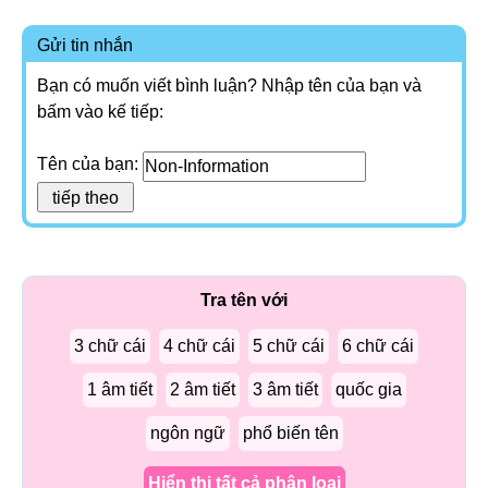
Gửi tin nhắn
Bạn có muốn viết bình luận? Nhập tên của bạn và
bấm vào kế tiếp:
Tên của bạn:
Tra tên với
3 chữ cái
4 chữ cái
5 chữ cái
6 chữ cái
1 âm tiết
2 âm tiết
3 âm tiết
quốc gia
ngôn ngữ
phổ biến tên
Hiển thị tất cả phân loại