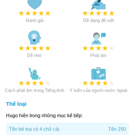
★
★
★
★
★
★
★
★
★
★
Đánh giá
Dễ dàng để viết
★
★
★
★
★
★
★
★
★
★
Dễ nhớ
Phát âm
★
★
★
★
★
★
★
★
★
★
Cách phát âm trong Tiếng Anh
Ý kiến của người nước ngoài
Thể loại
Hugo hiện trong những mục kế tiếp:
Tên bé trai có 4 chữ cái
Tên 250