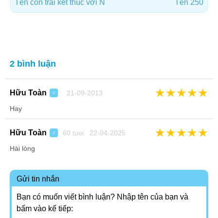
Tên con trai kết thúc với N
Tên 250
2 bình luận
★
★
★
★
★
Hữu Toàn
21-09-2013
♂
Hay
★
★
★
★
★
Hữu Toàn
60 tuoi 22-04-2025
♂
Hài lòng
Gửi tin nhắn
Bạn có muốn viết bình luận? Nhập tên của bạn và
bấm vào kế tiếp: