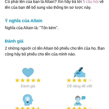
Có phải tên của bạn là Allain? Xin hãy trả lời
5 câu hỏi
về
tên của bạn để bổ sung vào thông tin sơ lược này.
Ý nghĩa của Allain
Nghĩa của Allain là: "Tốn kém".
Đánh giá
2 những người có tên Allain bỏ phiếu cho tên của họ. Bạn
cũng hãy bỏ phiếu cho tên của mình nào.
★
★
★
★
★
★
★
★
★
★
Đánh giá
Dễ dàng để viết
★
★
★
★
★
★
★
★
★
★