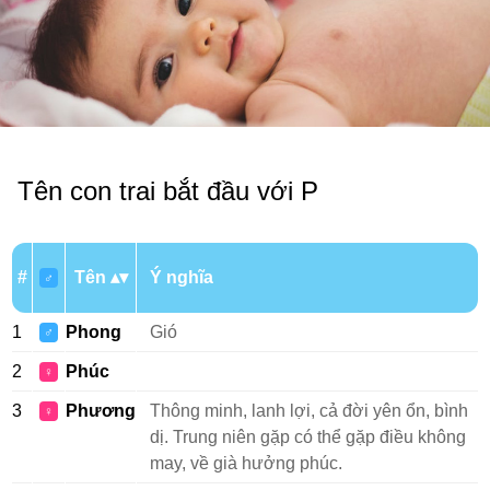
Tên con trai bắt đầu với P
#
Tên
Ý nghĩa
♂
1
Phong
Gió
♂
2
Phúc
♀
3
Phương
Thông minh, lanh lợi, cả đời yên ổn, bình
♀
dị. Trung niên gặp có thể gặp điều không
may, về già hưởng phúc.