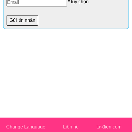
* tùy chọn
Change Language
Liên hệ
từ-điển.com