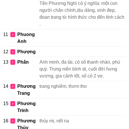
Tên Phương Nghi có ý nghĩa: một con
người chân chính,dịu dàng, xinh đẹp,
đoan trang từ hình thức cho đến tính cách
.
11
Phuong
♀
Anh
12
Phượng
♀
13
Phấn
Anh minh, đa tài, có số thanh nhàn, phú
♀
quý. Trung niên bình dị, cuối đời hưng
vượng, gia cảnh tốt, số có 2 vợ.
14
Phương
trang nghiêm, thơm tho
♀
Trang
15
Phương
♀
Trinh
16
Phương
thùy mị, nết na
♀
Thùy