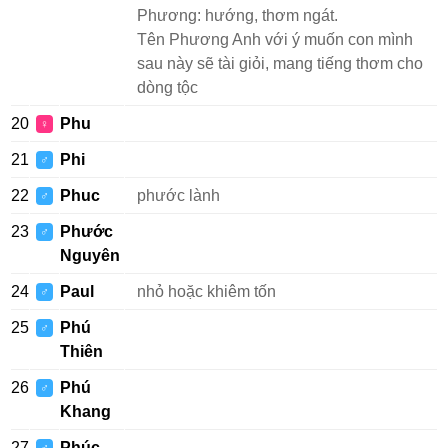
Phương: hướng, thơm ngát.
Tên Phương Anh với ý muốn con mình
sau này sẽ tài giỏi, mang tiếng thơm cho
dòng tộc
20
Phu
♀
21
Phi
♂
22
Phuc
phước lành
♂
23
Phước
♂
Nguyên
24
Paul
nhỏ hoặc khiêm tốn
♂
25
Phú
♂
Thiên
26
Phú
♂
Khang
27
Phúc