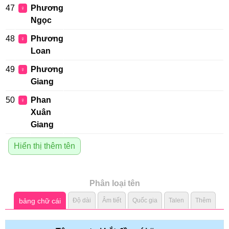
47
Phương
♀
Ngọc
48
Phương
♀
Loan
49
Phương
♀
Giang
50
Phan
♀
Xuân
Giang
Hiển thị thêm tên
Phân loại tên
bảng chữ cái
Độ dài
Âm tiết
Quốc gia
Talen
Thêm