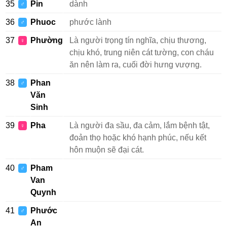
35
Pin
dành
♂
36
Phuoc
phước lành
♂
37
Phường
Là người trọng tín nghĩa, chịu thương,
♀
chịu khó, trung niên cát tường, con cháu
ăn nên làm ra, cuối đời hưng vượng.
38
Phan
♂
Văn
Sinh
39
Pha
Là người đa sầu, đa cảm, lắm bệnh tật,
♀
đoản thọ hoặc khó hạnh phúc, nếu kết
hôn muộn sẽ đại cát.
40
Pham
♂
Van
Quynh
41
Phước
♂
An