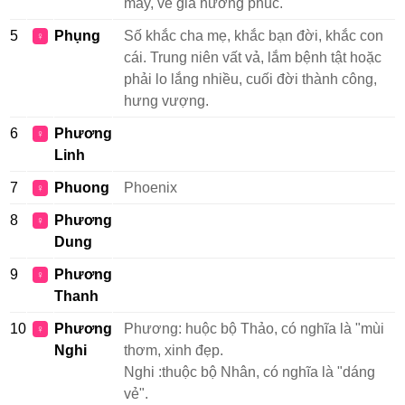
may, về già hưởng phúc.
5
Phụng
Số khắc cha mẹ, khắc bạn đời, khắc con
♀
cái. Trung niên vất vả, lắm bệnh tật hoặc
phải lo lắng nhiều, cuối đời thành công,
hưng vượng.
6
Phương
♀
Linh
7
Phuong
Phoenix
♀
8
Phương
♀
Dung
9
Phương
♀
Thanh
10
Phương
Phương: huộc bộ Thảo, có nghĩa là "mùi
♀
Nghi
thơm, xinh đẹp.
Nghi :thuộc bộ Nhân, có nghĩa là "dáng
vẻ".