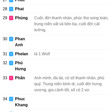
♂
28
Phat
♂
29
Phùng
Cuộc đời thanh nhàn, phúc thọ song toàn,
♀
trung niên vất vả bôn ba, cuối đời cát
tường.
30
Phan
♂
Anh
31
Phelan
là 1 Wolf
♂
32
Phú
♂
Hưng
33
Phấn
Anh minh, đa tài, có số thanh nhàn, phú
♀
quý. Trung niên bình dị, cuối đời hưng
vượng, gia cảnh tốt, số có 2 vợ.
34
Phuc
♂
Khang