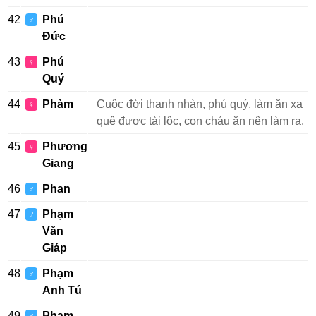
42
Phú
♂
Đức
43
Phú
♀
Quý
44
Phàm
Cuộc đời thanh nhàn, phú quý, làm ăn xa
♀
quê được tài lộc, con cháu ăn nên làm ra.
45
Phương
♀
Giang
46
Phan
♂
47
Phạm
♂
Văn
Giáp
48
Phạm
♂
Anh Tú
49
Phạm