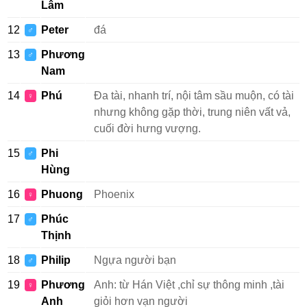
Lâm
12
Peter
đá
♂
13
Phương
♂
Nam
14
Phú
Đa tài, nhanh trí, nội tâm sầu muộn, có tài
♀
nhưng không gặp thời, trung niên vất vả,
cuối đời hưng vượng.
15
Phi
♂
Hùng
16
Phuong
Phoenix
♀
17
Phúc
♂
Thịnh
18
Philip
Ngựa người bạn
♂
19
Phương
Anh: từ Hán Việt ,chỉ sự thông minh ,tài
♀
Anh
giỏi hơn vạn người