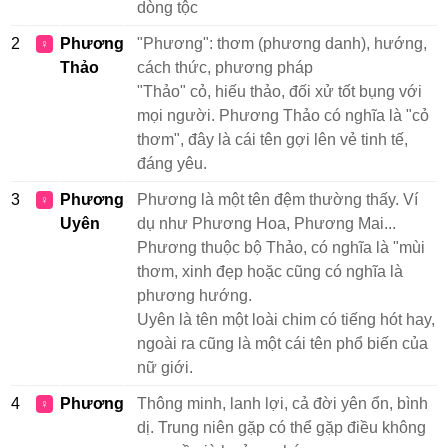
dòng tộc
2
Phương
"Phương": thơm (phương danh), hướng,
♀
Thảo
cách thức, phương pháp
"Thảo" cỏ, hiếu thảo, đối xử tốt bụng với
mọi người. Phương Thảo có nghĩa là "cỏ
thơm", đây là cái tên gợi lên vẻ tinh tế,
đáng yêu.
3
Phương
Phương là một tên đệm thường thấy. Ví
♀
Uyên
dụ như Phương Hoa, Phương Mai...
Phương thuộc bộ Thảo, có nghĩa là "mùi
thơm, xinh đẹp hoặc cũng có nghĩa là
phương hướng.
Uyên là tên một loài chim có tiếng hót hay,
ngoài ra cũng là một cái tên phổ biến của
nữ giới.
4
Phương
Thông minh, lanh lợi, cả đời yên ổn, bình
♀
dị. Trung niên gặp có thể gặp điều không