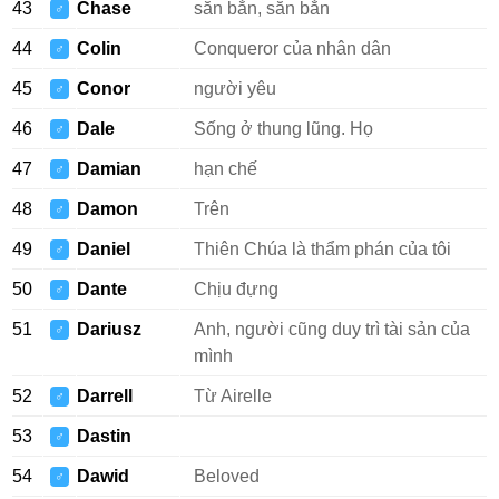
43
Chase
săn bắn, săn bắn
♂
44
Colin
Conqueror của nhân dân
♂
45
Conor
người yêu
♂
46
Dale
Sống ở thung lũng. Họ
♂
47
Damian
hạn chế
♂
48
Damon
Trên
♂
49
Daniel
Thiên Chúa là thẩm phán của tôi
♂
50
Dante
Chịu đựng
♂
51
Dariusz
Anh, người cũng duy trì tài sản của
♂
mình
52
Darrell
Từ Airelle
♂
53
Dastin
♂
54
Dawid
Beloved
♂