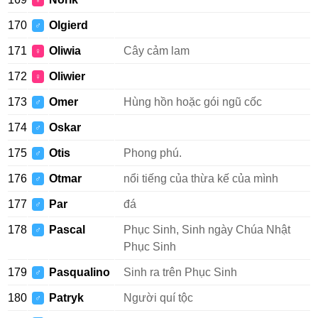
♀
170
Olgierd
♂
171
Oliwia
Cây cảm lam
♀
172
Oliwier
♀
173
Omer
Hùng hồn hoặc gói ngũ cốc
♂
174
Oskar
♂
175
Otis
Phong phú.
♂
176
Otmar
nổi tiếng của thừa kế của mình
♂
177
Par
đá
♂
178
Pascal
Phục Sinh, Sinh ngày Chúa Nhật
♂
Phục Sinh
179
Pasqualino
Sinh ra trên Phục Sinh
♂
180
Patryk
Người quí tộc
♂