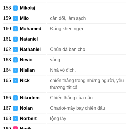
158
Mikołaj
♂
159
Milo
cân đối, làm sạch
♂
160
Mohamed
Đáng khen ngợi
♂
161
Nataniel
♂
162
Nathaniel
Chúa đã ban cho
♂
163
Nevio
vàng
♂
164
Niallan
Nhà vô địch.
♂
165
Nick
chiến thắng trong những người, yêu
♂
thương tất cả
166
Nikodem
Chiến thắng của dân
♂
167
Nolan
Chariot-máy bay chiến đấu
♂
168
Norbert
lộng lẫy
♂
169
Norik