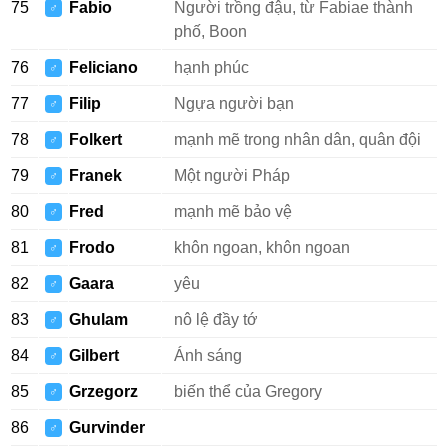
75
Fabio
Người trồng đậu, từ Fabiae thành
♂
phố, Boon
76
Feliciano
hạnh phúc
♂
77
Filip
Ngựa người bạn
♂
78
Folkert
mạnh mẽ trong nhân dân, quân đội
♂
79
Franek
Một người Pháp
♂
80
Fred
mạnh mẽ bảo vệ
♂
81
Frodo
khôn ngoan, khôn ngoan
♂
82
Gaara
yêu
♂
83
Ghulam
nô lệ đầy tớ
♂
84
Gilbert
Ánh sáng
♂
85
Grzegorz
biến thể của Gregory
♂
86
Gurvinder
♂