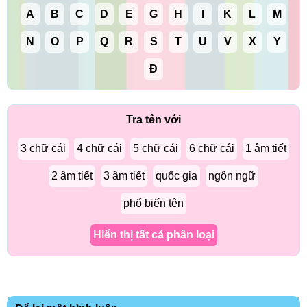
A
B
C
D
E
G
H
I
K
L
M
N
O
P
Q
R
S
T
U
V
X
Y
Đ
Tra tên với
3 chữ cái
4 chữ cái
5 chữ cái
6 chữ cái
1 âm tiết
2 âm tiết
3 âm tiết
quốc gia
ngôn ngữ
phổ biến tên
Hiển thị tất cả phân loại