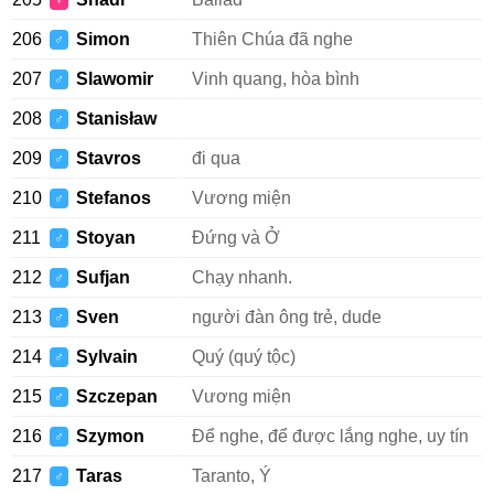
♀
206
Simon
Thiên Chúa đã nghe
♂
207
Slawomir
Vinh quang, hòa bình
♂
208
Stanisław
♂
209
Stavros
đi qua
♂
210
Stefanos
Vương miện
♂
211
Stoyan
Đứng và Ở
♂
212
Sufjan
Chạy nhanh.
♂
213
Sven
người đàn ông trẻ, dude
♂
214
Sylvain
Quý (quý tộc)
♂
215
Szczepan
Vương miện
♂
216
Szymon
Để nghe, để được lắng nghe, uy tín
♂
217
Taras
Taranto, Ý
♂