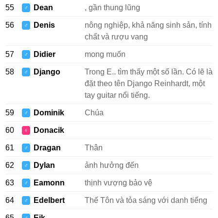
55
Dean
, gần thung lũng
♂
56
Denis
nông nghiệp, khả năng sinh sản, tính
♂
chất và rượu vang
57
Didier
mong muốn
♂
58
Django
Trong E.. tìm thấy một số lần. Có lẽ là
♂
đặt theo tên Django Reinhardt, một
tay guitar nổi tiếng.
59
Dominik
Chúa
♂
60
Donacik
♀
61
Dragan
Thân
♂
62
Dylan
ảnh hưởng đến
♂
63
Eamonn
thịnh vượng bảo vệ
♂
64
Edelbert
Thế Tôn và tỏa sáng với danh tiếng
♂
65
Eik