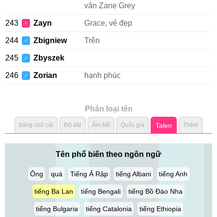
văn Zane Grey
243
Zayn
Grace, vẻ đẹp
♀
244
Zbigniew
Trên
♂
245
Zbyszek
♂
246
Zorian
hạnh phúc
♂
Phân loại tên
bảng chữ cái
Độ dài
Âm tiết
Quốc gia
Talen
Thêm
Tên phổ biến theo ngôn ngữ
Ông
quá
Tiếng Ả Rập
tiếng Albani
tiếng Anh
tiếng Ba Lan
tiếng Bengali
tiếng Bồ Đào Nha
tiếng Bulgaria
tiếng Catalonia
tiếng Ethiopia