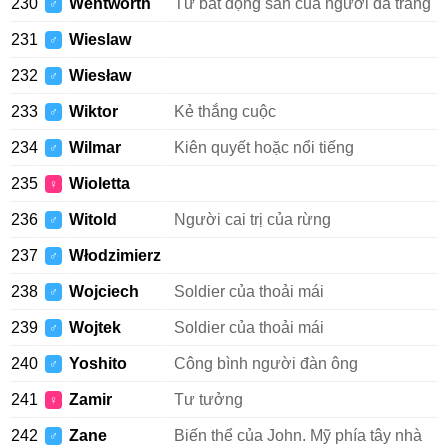
230
Wentworth
Từ bất động sản của người da trắng
♂
231
Wieslaw
♂
232
Wiesław
♂
233
Wiktor
Kẻ thắng cuộc
♂
234
Wilmar
Kiên quyết hoặc nổi tiếng
♂
235
Wioletta
♀
236
Witold
Người cai trị của rừng
♂
237
Włodzimierz
♂
238
Wojciech
Soldier của thoải mái
♂
239
Wojtek
Soldier của thoải mái
♂
240
Yoshito
Công bình người đàn ông
♂
241
Zamir
Tư tưởng
♀
242
Zane
Biến thể của John. Mỹ phía tây nhà
♂