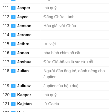
111
Jasper
thủ quỹ
♂
112
Jayce
Đấng Chữa Lành
♂
113
Jenson
Hòa giải với Chúa
♂
114
Jerome
♂
115
Jethro
ưu việt
♂
116
Jonas
hòa bình chim bồ câu
♂
117
Joshua
Đức Giê-hô-va là sự cứu rỗi
♂
118
Julian
Người đàn ông trẻ, dành riêng cho
♂
Jupiter
119
Juliusz
Jupiter của hậu duệ
♂
120
Kacper
thủ quỹ
♂
121
Kajetan
từ Gaeta
♂