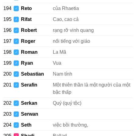
194
Reto
của Rhaetia
♂
195
Rifat
Cao, cao cả
♂
196
Robert
rạng rỡ vinh quang
♂
197
Roger
nổi tiếng với giáo
♂
198
Roman
La Mã
♂
199
Ryan
Vua
♂
200
Sebastian
Nam tính
♂
201
Serafin
Một thiên thần là một người của một
♂
bậc thấp
202
Serkan
Quý (quý tộc)
♂
203
Serwan
♂
204
Seth
việc bồi thường,
♂
205
Shadi
Ballad