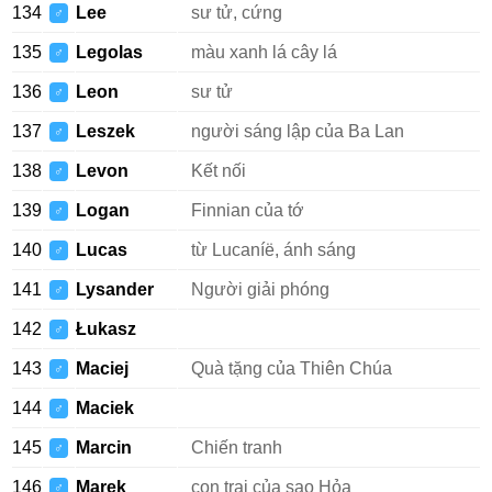
134
Lee
sư tử, cứng
♂
135
Legolas
màu xanh lá cây lá
♂
136
Leon
sư tử
♂
137
Leszek
người sáng lập của Ba Lan
♂
138
Levon
Kết nối
♂
139
Logan
Finnian của tớ
♂
140
Lucas
từ Lucaníë, ánh sáng
♂
141
Lysander
Người giải phóng
♂
142
Łukasz
♂
143
Maciej
Quà tặng của Thiên Chúa
♂
144
Maciek
♂
145
Marcin
Chiến tranh
♂
146
Marek
con trai của sao Hỏa
♂