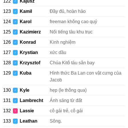
122
Kajusz
♂
123
Kamil
Đầy đủ, hoàn hảo
♂
124
Karol
freeman không cao quý
♂
125
Kazimierz
Nổi tiếng tàu khu trục
♂
126
Konrad
Kinh nghiệm
♂
127
Krystian
xức dầu
♂
128
Krzysztof
Chúa Kitô tàu sân bay
♂
129
Kuba
Hình thức Ba Lan con vật cưng của
♂
Jacob
130
Kyle
hẹp (le thông qua)
♂
131
Lambrecht
Ánh sáng từ đất
♂
132
Lassie
cô gái trẻ, cô gái
♀
133
Leathan
Sông.
♂