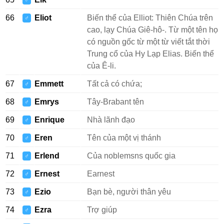
♂
66
Eliot
Biến thể của Elliot: Thiên Chúa trên
♂
cao, lạy Chúa Giê-hô-. Từ một tên họ
có nguồn gốc từ một từ viết tắt thời
Trung cổ của Hy Lạp Elias. Biến thể
của Ê-li.
67
Emmett
Tất cả có chứa;
♂
68
Emrys
Tây-Brabant tên
♂
69
Enrique
Nhà lãnh đạo
♂
70
Eren
Tên của một vị thánh
♂
71
Erlend
Của noblemsns quốc gia
♂
72
Ernest
Earnest
♂
73
Ezio
Bạn bè, người thân yêu
♂
74
Ezra
Trợ giúp
♂