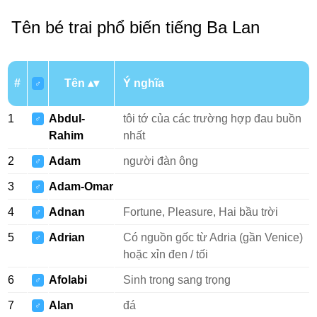
Tên bé trai phổ biến tiếng Ba Lan
#
Tên
Ý nghĩa
♂
1
Abdul-
tôi tớ của các trường hợp đau buồn
♂
Rahim
nhất
2
Adam
người đàn ông
♂
3
Adam-Omar
♂
4
Adnan
Fortune, Pleasure, Hai bầu trời
♂
5
Adrian
Có nguồn gốc từ Adria (gần Venice)
♂
hoặc xỉn đen / tối
6
Afolabi
Sinh trong sang trọng
♂
7
Alan
đá
♂