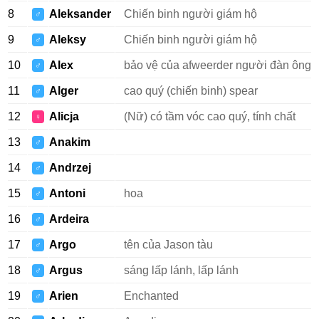
8
Aleksander
Chiến binh người giám hộ
♂
9
Aleksy
Chiến binh người giám hộ
♂
10
Alex
bảo vệ của afweerder người đàn ông
♂
11
Alger
cao quý (chiến binh) spear
♂
12
Alicja
(Nữ) có tầm vóc cao quý, tính chất
♀
13
Anakim
♂
14
Andrzej
♂
15
Antoni
hoa
♂
16
Ardeira
♂
17
Argo
tên của Jason tàu
♂
18
Argus
sáng lấp lánh, lấp lánh
♂
19
Arien
Enchanted
♂