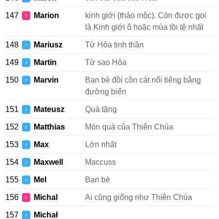
147
Marion
kinh giới (thảo mộc). Còn được gọi
♀
là Kinh giới ô hoặc mùa tồi tệ nhất
148
Mariusz
Từ Hỏa tinh thần
♂
149
Martin
Từ sao Hỏa
♂
150
Marvin
Bạn bè đồi cồn cát nổi tiếng bằng
♂
đường biển
151
Mateusz
Quà tặng
♂
152
Matthias
Món quà của Thiên Chúa
♂
153
Max
Lớn nhất
♂
154
Maxwell
Maccuss
♂
155
Mel
Bạn bè
♂
156
Michal
Ai cũng giống như Thiên Chúa
♀
157
Michał
♂