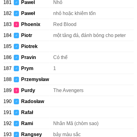
181
Pawel
Nhỏ
♂
182
Paweł
nhỏ hoặc khiêm tốn
♂
183
Phoenix
Red Blood
♀
184
Piotr
một tảng đá, đánh bóng cho peter
♂
185
Piotrek
♂
186
Pravin
Có thể
♂
187
Prym
1
♂
188
Przemysław
♂
189
Purdy
The Avengers
♀
190
Radosław
♂
191
Rafał
♂
192
Rami
Nhân Mã (chòm sao)
♂
193
Rangsey
bảy màu sắc
♂