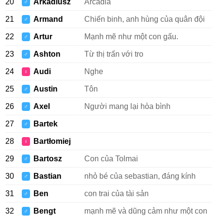
20
Arkadiusz
Arcadia
♂
21
Armand
Chiến binh, anh hùng của quân đội
♂
22
Artur
Mạnh mẽ như một con gấu.
♂
23
Ashton
Từ thị trấn với tro
♂
24
Audi
Nghe
♀
25
Austin
Tôn
♂
26
Axel
Người mang lại hòa bình
♂
27
Bartek
♂
28
Bartłomiej
♀
29
Bartosz
Con của Tolmai
♂
30
Bastian
nhỏ bé của sebastian, đáng kính
♂
31
Ben
con trai của tài sản
♂
32
Bengt
mạnh mẽ và dũng cảm như một con
♂