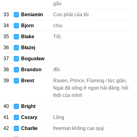
gấu
33
Beniamin
Con phải của tôi
♂
34
Bjorn
chịu
♂
35
Blake
Tối;
♂
36
Błażej
♂
37
Bogusław
♂
38
Brandon
đồi
♂
39
Brent
Raven, Prince, Flaming / tức giận,
♂
Ngài đã sống ở ngọn hải đăng, hôi
thối của mình
40
Bright
♂
41
Cezary
Lông
♂
42
Charlie
freeman không cao quý
♂