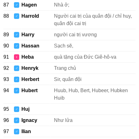
87
Hagen
Nhà ở;
♂
88
Harrold
Người cai trị của quân đội / chỉ huy,
♂
quân đội cai trị
89
Harry
người cai trị vương
♂
90
Hassan
Sạch sẽ,
♂
91
Heba
quà tặng của Đức Giê-hô-va
♀
92
Henryk
Trang chủ
♂
93
Herbert
Sir, quân đội
♂
94
Hubert
Huub, Hub, Bert, Hubeer, Hubken
♂
Huib
95
Huj
♂
96
Ignacy
Như lửa
♂
97
Ilian
♂