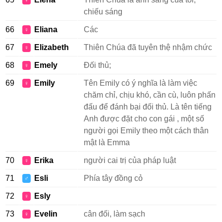
♀
chiếu sáng
66
Eliana
Các
♀
67
Elizabeth
Thiên Chúa đã tuyên thệ nhậm chức
♀
68
Emely
Đối thủ;
♀
69
Emily
Tên Emily có ý nghĩa là làm việc
♀
chăm chỉ, chịu khó, cần cù, luôn phấn
đấu để đánh bại đối thủ. Là tên tiếng
Anh được đặt cho con gái , một số
người gọi Emily theo một cách thân
mật là Emma
70
Erika
người cai trị của pháp luật
♀
71
Esli
Phía tây đồng cỏ
♂
72
Esly
♀
73
Evelin
cân đối, làm sạch
♀