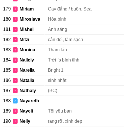
179
Miriam
Cay đắng / buồn, Sea
♀
180
Miroslava
Hòa bình
♀
181
Mishel
Ánh sáng
♀
182
Mitzi
cân đối, làm sạch
♀
183
Monica
Tham tán
♀
184
Nallely
Trời `s bình tĩnh
♀
185
Narella
Bright 1
♀
186
Natalia
sinh nhật
♀
187
Nathaly
(BC)
♀
188
Nayareth
♂
189
Nayeli
Tôi yêu bạn
♀
190
Nelly
rạng rỡ, xinh đẹp
♀