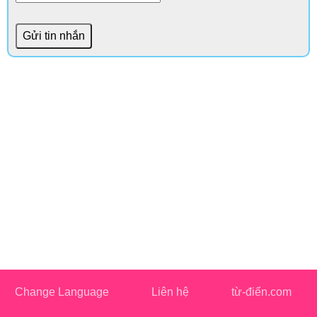
Change Language
Liên hệ
từ-điển.com