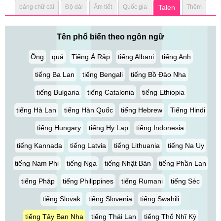
bảng chữ cái
Độ dài
Âm tiết
Quốc gia
Talen
Thêm
Tên phổ biến theo ngôn ngữ
Ông
quá
Tiếng Ả Rập
tiếng Albani
tiếng Anh
tiếng Ba Lan
tiếng Bengali
tiếng Bồ Đào Nha
tiếng Bulgaria
tiếng Catalonia
tiếng Ethiopia
tiếng Hà Lan
tiếng Hàn Quốc
tiếng Hebrew
Tiếng Hindi
tiếng Hungary
tiếng Hy Lạp
tiếng Indonesia
tiếng Kannada
tiếng Latvia
tiếng Lithuania
tiếng Na Uy
tiếng Nam Phi
tiếng Nga
tiếng Nhật Bản
tiếng Phần Lan
tiếng Pháp
tiếng Philippines
tiếng Rumani
tiếng Séc
tiếng Slovak
tiếng Slovenia
tiếng Swahili
tiếng Tây Ban Nha
tiếng Thái Lan
tiếng Thổ Nhĩ Kỳ