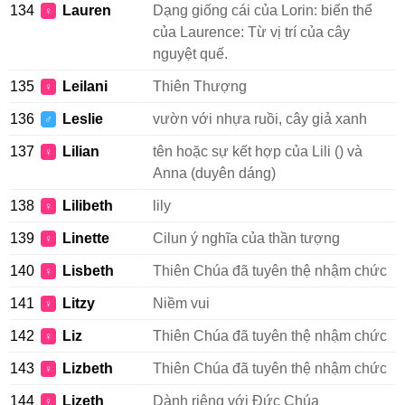
134
Lauren
Dạng giống cái của Lorin: biến thể
♀
của Laurence: Từ vị trí của cây
nguyệt quế.
135
Leilani
Thiên Thượng
♀
136
Leslie
vườn với nhựa ruồi, cây giả xanh
♂
137
Lilian
tên hoặc sự kết hợp của Lili () và
♀
Anna (duyên dáng)
138
Lilibeth
lily
♀
139
Linette
Cilun ý nghĩa của thần tượng
♀
140
Lisbeth
Thiên Chúa đã tuyên thệ nhậm chức
♀
141
Litzy
Niềm vui
♀
142
Liz
Thiên Chúa đã tuyên thệ nhậm chức
♀
143
Lizbeth
Thiên Chúa đã tuyên thệ nhậm chức
♀
144
Lizeth
Dành riêng với Đức Chúa
♀