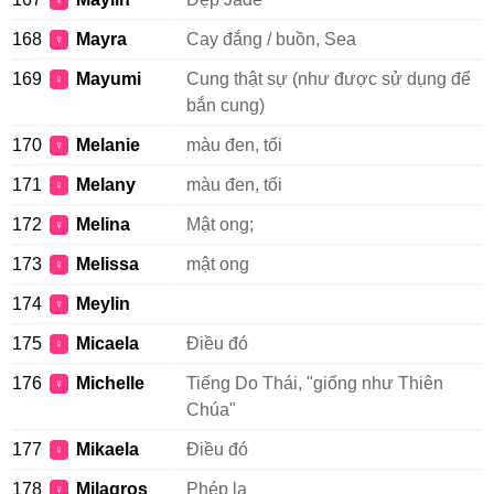
♀
168
Mayra
Cay đắng / buồn, Sea
♀
169
Mayumi
Cung thật sự (như được sử dụng để
♀
bắn cung)
170
Melanie
màu đen, tối
♀
171
Melany
màu đen, tối
♀
172
Melina
Mật ong;
♀
173
Melissa
mật ong
♀
174
Meylin
♀
175
Micaela
Điều đó
♀
176
Michelle
Tiếng Do Thái, "giống như Thiên
♀
Chúa"
177
Mikaela
Điều đó
♀
178
Milagros
Phép lạ
♀