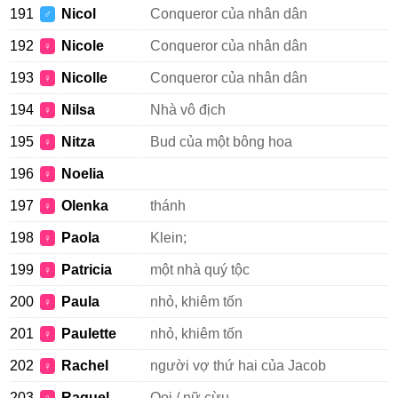
191
Nicol
Conqueror của nhân dân
♂
192
Nicole
Conqueror của nhân dân
♀
193
Nicolle
Conqueror của nhân dân
♀
194
Nilsa
Nhà vô địch
♀
195
Nitza
Bud của một bông hoa
♀
196
Noelia
♀
197
Olenka
thánh
♀
198
Paola
Klein;
♀
199
Patricia
một nhà quý tộc
♀
200
Paula
nhỏ, khiêm tốn
♀
201
Paulette
nhỏ, khiêm tốn
♀
202
Rachel
người vợ thứ hai của Jacob
♀
203
Raquel
Ooi / nữ cừu