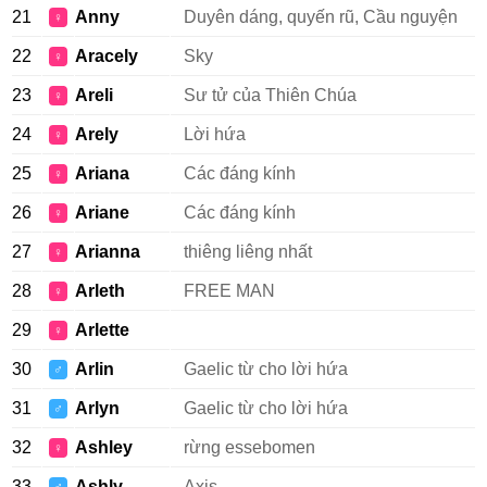
21
Anny
Duyên dáng, quyến rũ, Cầu nguyện
♀
22
Aracely
Sky
♀
23
Areli
Sư tử của Thiên Chúa
♀
24
Arely
Lời hứa
♀
25
Ariana
Các đáng kính
♀
26
Ariane
Các đáng kính
♀
27
Arianna
thiêng liêng nhất
♀
28
Arleth
FREE MAN
♀
29
Arlette
♀
30
Arlin
Gaelic từ cho lời hứa
♂
31
Arlyn
Gaelic từ cho lời hứa
♂
32
Ashley
rừng essebomen
♀
33
Ashly
Axis