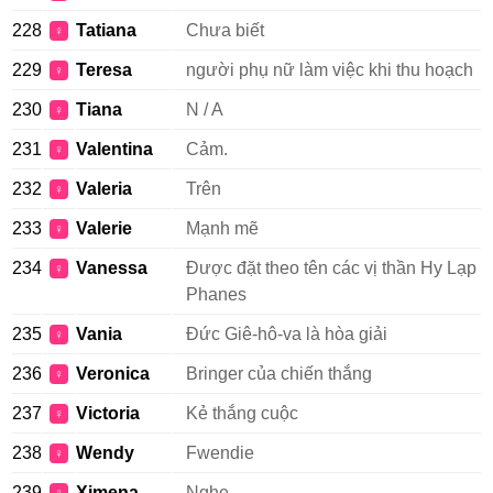
228
Tatiana
Chưa biết
♀
229
Teresa
người phụ nữ làm việc khi thu hoạch
♀
230
Tiana
N / A
♀
231
Valentina
Cảm.
♀
232
Valeria
Trên
♀
233
Valerie
Mạnh mẽ
♀
234
Vanessa
Được đặt theo tên các vị thần Hy Lạp
♀
Phanes
235
Vania
Đức Giê-hô-va là hòa giải
♀
236
Veronica
Bringer của chiến thắng
♀
237
Victoria
Kẻ thắng cuộc
♀
238
Wendy
Fwendie
♀
239
Ximena
Nghe