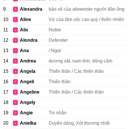
9
Alexandra
bảo vệ của afweerder người đàn ông
♀
10
Aline
Vợ của tầm vóc cao quý / thiên nhiên
♀
11
Alix
Noble
♀
12
Alondra
Defender
♀
13
Ana
/ Ngọt
♀
14
Andrea
dương vật, nam tính, dũng cảm
♀
15
Angela
Thiên thần / Các thiên thần
♀
16
Angeli
Thiên thần
♀
17
Angeline
Thiên thần / Các thiên thần
♀
18
Angely
♀
19
Angie
Tin nhắn
♀
20
Anielka
Duyên dáng, Xót thương nhất
♀