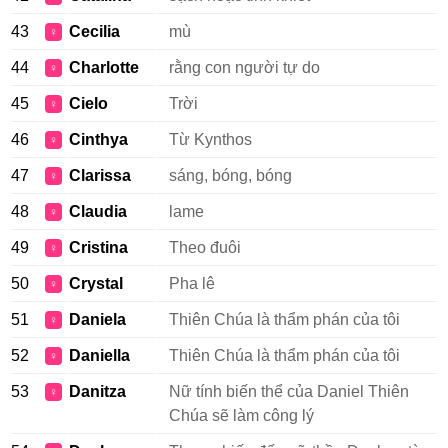
43
Cecilia
mù
♀
44
Charlotte
rằng con người tự do
♀
45
Cielo
Trời
♀
46
Cinthya
Từ Kynthos
♀
47
Clarissa
sáng, bóng, bóng
♀
48
Claudia
lame
♀
49
Cristina
Theo đuôi
♀
50
Crystal
Pha lê
♀
51
Daniela
Thiên Chúa là thẩm phán của tôi
♀
52
Daniella
Thiên Chúa là thẩm phán của tôi
♀
53
Danitza
Nữ tính biến thể của Daniel Thiên
♀
Chúa sẽ làm công lý