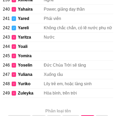
♀
240
Yahaira
Power, giảng dạy thần
♀
241
Yared
Phái viên
♂
242
Yareli
Không chắc chắn, có lẽ nước phụ nữ
♂
243
Yaritza
Nước
♀
244
Yoali
♀
245
Yomira
♀
246
Yoselin
Đức Chúa Trời sẽ tăng
♀
247
Yuliana
Xuống râu
♀
248
Yuriko
Lily trẻ em, hoặc làng sinh
♀
249
Zuleyka
Hòa bình, trên trời
♀
Phân loại tên