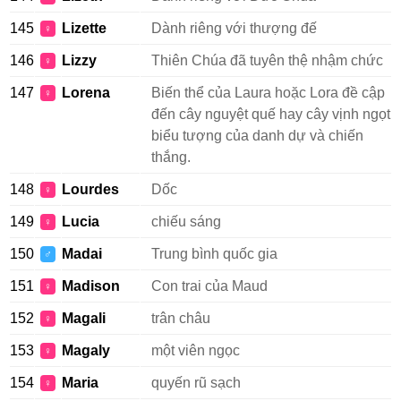
145
Lizette
Dành riêng với thượng đế
♀
146
Lizzy
Thiên Chúa đã tuyên thệ nhậm chức
♀
147
Lorena
Biến thể của Laura hoặc Lora đề cập
♀
đến cây nguyệt quế hay cây vịnh ngọt
biểu tượng của danh dự và chiến
thắng.
148
Lourdes
Dốc
♀
149
Lucia
chiếu sáng
♀
150
Madai
Trung bình quốc gia
♂
151
Madison
Con trai của Maud
♀
152
Magali
trân châu
♀
153
Magaly
một viên ngọc
♀
154
Maria
quyến rũ sạch
♀