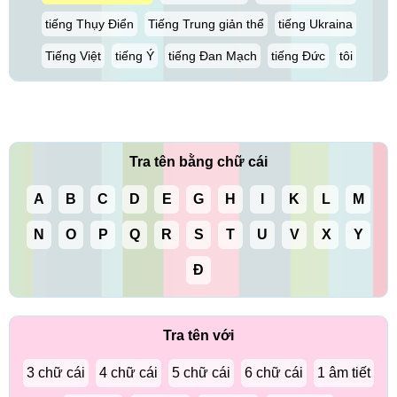
tiếng Thụy Điển
Tiếng Trung giản thể
tiếng Ukraina
Tiếng Việt
tiếng Ý
tiếng Đan Mạch
tiếng Đức
tôi
Tra tên bằng chữ cái
A
B
C
D
E
G
H
I
K
L
M
N
O
P
Q
R
S
T
U
V
X
Y
Đ
Tra tên với
3 chữ cái
4 chữ cái
5 chữ cái
6 chữ cái
1 âm tiết