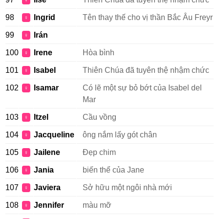
♀
98
Ingrid
Tên thay thế cho vị thần Bắc Âu Freyr
♀
99
Irán
♀
100
Irene
Hòa bình
♀
101
Isabel
Thiên Chúa đã tuyên thệ nhậm chức
♀
102
Isamar
Có lẽ một sự bỏ bớt của Isabel del
♀
Mar
103
Itzel
Cầu vồng
♀
104
Jacqueline
ông nắm lấy gót chân
♀
105
Jailene
Đẹp chim
♀
106
Jania
biến thể của Jane
♀
107
Javiera
Sở hữu một ngôi nhà mới
♀
108
Jennifer
màu mỡ
♀