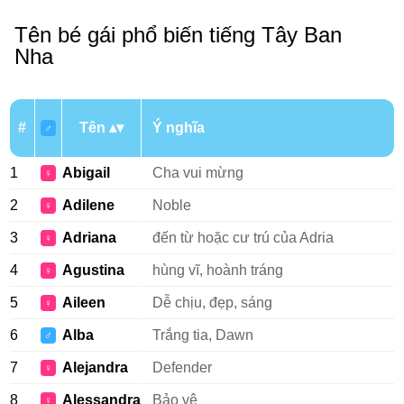
Tên bé gái phổ biến tiếng Tây Ban
Nha
#
Tên
Ý nghĩa
♂
1
Abigail
Cha vui mừng
♀
2
Adilene
Noble
♀
3
Adriana
đến từ hoặc cư trú của Adria
♀
4
Agustina
hùng vĩ, hoành tráng
♀
5
Aileen
Dễ chịu, đẹp, sáng
♀
6
Alba
Trắng tia, Dawn
♂
7
Alejandra
Defender
♀
8
Alessandra
Bảo vệ
♀