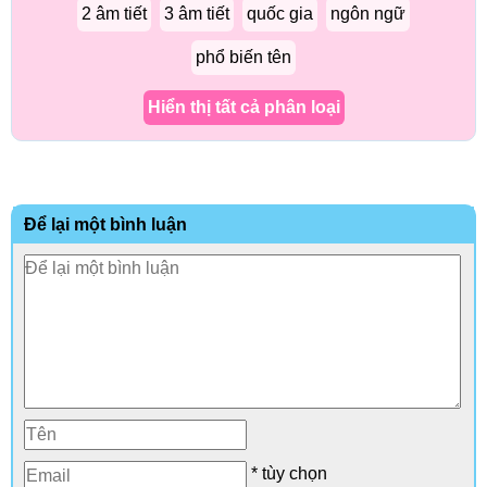
2 âm tiết
3 âm tiết
quốc gia
ngôn ngữ
phổ biến tên
Hiển thị tất cả phân loại
Để lại một bình luận
* tùy chọn