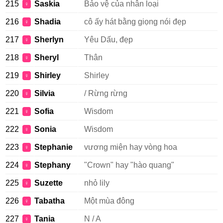
215
Saskia
Bảo vệ của nhân loại
♀
216
Shadia
cô ấy hát bằng giọng nói đẹp
♀
217
Sherlyn
Yêu Dấu, đẹp
♀
218
Sheryl
Thân
♀
219
Shirley
Shirley
♀
220
Silvia
/ Rừng rừng
♀
221
Sofia
Wisdom
♀
222
Sonia
Wisdom
♀
223
Stephanie
vương miện hay vòng hoa
♀
224
Stephany
"Crown" hay "hào quang"
♀
225
Suzette
nhỏ lily
♀
226
Tabatha
Một mùa đông
♀
227
Tania
N / A
♀