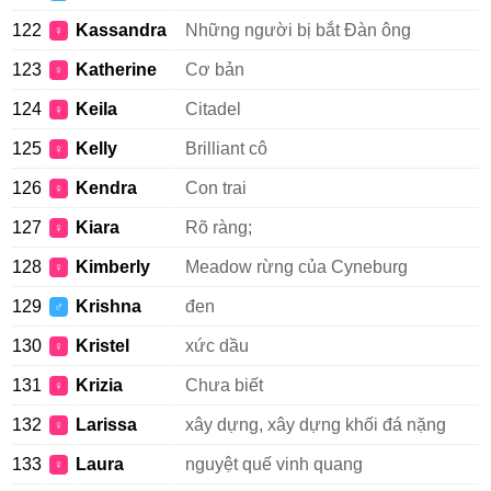
122
Kassandra
Những người bị bắt Đàn ông
♀
123
Katherine
Cơ bản
♀
124
Keila
Citadel
♀
125
Kelly
Brilliant cô
♀
126
Kendra
Con trai
♀
127
Kiara
Rõ ràng;
♀
128
Kimberly
Meadow rừng của Cyneburg
♀
129
Krishna
đen
♂
130
Kristel
xức dầu
♀
131
Krizia
Chưa biết
♀
132
Larissa
xây dựng, xây dựng khối đá nặng
♀
133
Laura
nguyệt quế vinh quang
♀