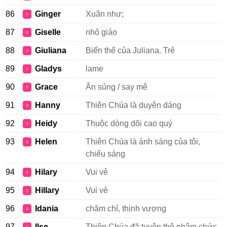
86
Ginger
Xuân như;
♀
87
Giselle
nhỏ giáo
♀
88
Giuliana
Biến thể của Juliana. Trẻ
♀
89
Gladys
lame
♀
90
Grace
Ân sủng / say mê
♀
91
Hanny
Thiên Chúa là duyên dáng
♀
92
Heidy
Thuộc dòng dõi cao quý
♀
93
Helen
Thiên Chúa là ánh sáng của tôi,
♀
chiếu sáng
94
Hilary
Vui vẻ
♀
95
Hillary
Vui vẻ
♀
96
Idania
chăm chỉ, thịnh vượng
♀
97
Ilse
Thiên Chúa đã tuyên thệ nhậm chức