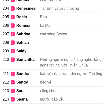
♀
204
Renesmee
Tái sinh và yêu thương
♀
205
Rocio
Bao
♀
206
Romina
La Mã
♀
207
Sabrina
của sông Severn
♀
208
Sahian
♀
209
Saidy
♀
210
Samantha
Những người nghe / lắng nghe, lắng
♀
nghe tốt, nói với Thiên Chúa
211
Sandra
bảo vệ của afweerder người đàn ông
♀
212
Sandy
bảo vệ
♀
213
Sara
công chúa
♀
214
Sasha
người bảo vệ
♀