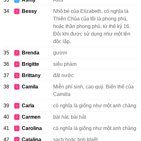
♂
34
Bessy
Nhỏ bé của Elizabeth, có nghĩa là
♀
Thiên Chúa của tôi là phong phú,
hoặc thần phong phú, từ thế kỷ 16.
Đôi khi được sử dụng như một tên
độc lập.
35
Brenda
gươm
♀
36
Brigitte
siêu phàm
♀
37
Brittany
đất nước
♀
38
Camila
Miễn phí sinh, cao quý. Biến thể của
♀
Camilla
39
Carla
có nghĩa là giống như một anh chàng
♀
40
Carmen
bài hát, bài hát
♀
41
Carolina
có nghĩa là giống như một anh chàng
♀
42
Catalina
sạch hoặc tinh khiết
♀