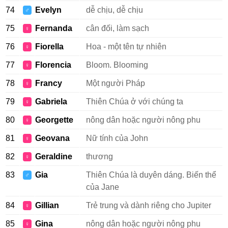
74
Evelyn
dễ chịu, dễ chịu
♂
75
Fernanda
cân đối, làm sạch
♀
76
Fiorella
Hoa - một tên tự nhiên
♀
77
Florencia
Bloom. Blooming
♀
78
Francy
Một người Pháp
♀
79
Gabriela
Thiên Chúa ở với chúng ta
♀
80
Georgette
nông dân hoặc người nông phu
♀
81
Geovana
Nữ tính của John
♀
82
Geraldine
thương
♀
83
Gia
Thiên Chúa là duyên dáng. Biến thể
♂
của Jane
84
Gillian
Trẻ trung và dành riêng cho Jupiter
♀
85
Gina
nông dân hoặc người nông phu
♀