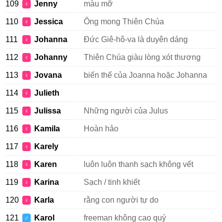
109
Jenny
màu mỡ
♀
110
Jessica
Ông mong Thiên Chúa
♀
111
Johanna
Đức Giê-hô-va là duyên dáng
♀
112
Johanny
Thiên Chúa giàu lòng xót thương
♀
113
Jovana
biến thể của Joanna hoặc Johanna
♀
114
Julieth
♀
115
Julissa
Những người của Julus
♀
116
Kamila
Hoàn hảo
♀
117
Karely
♀
118
Karen
luôn luôn thanh sạch không vết
♀
119
Karina
Sạch / tinh khiết
♀
120
Karla
rằng con người tự do
♀
121
Karol
freeman không cao quý
♂