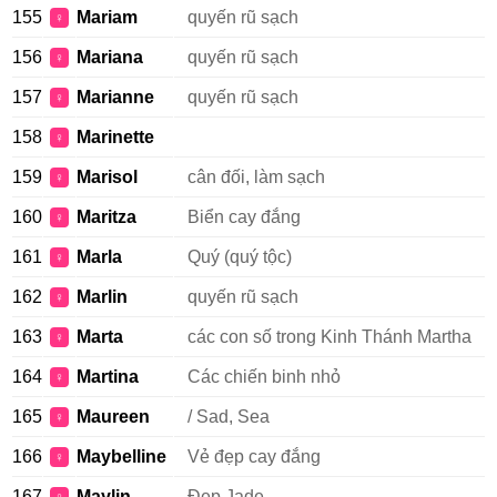
155
Mariam
quyến rũ sạch
♀
156
Mariana
quyến rũ sạch
♀
157
Marianne
quyến rũ sạch
♀
158
Marinette
♀
159
Marisol
cân đối, làm sạch
♀
160
Maritza
Biển cay đắng
♀
161
Marla
Quý (quý tộc)
♀
162
Marlin
quyến rũ sạch
♀
163
Marta
các con số trong Kinh Thánh Martha
♀
164
Martina
Các chiến binh nhỏ
♀
165
Maureen
/ Sad, Sea
♀
166
Maybelline
Vẻ đẹp cay đắng
♀
167
Maylin
Đẹp Jade