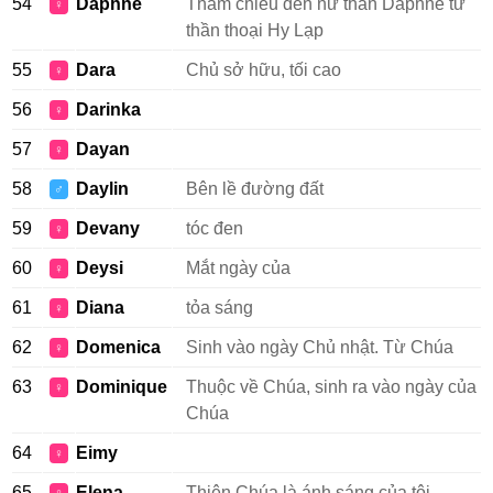
54
Daphne
Tham chiếu đến nữ thần Daphne từ
♀
thần thoại Hy Lạp
55
Dara
Chủ sở hữu, tối cao
♀
56
Darinka
♀
57
Dayan
♀
58
Daylin
Bên lề đường đất
♂
59
Devany
tóc đen
♀
60
Deysi
Mắt ngày của
♀
61
Diana
tỏa sáng
♀
62
Domenica
Sinh vào ngày Chủ nhật. Từ Chúa
♀
63
Dominique
Thuộc về Chúa, sinh ra vào ngày của
♀
Chúa
64
Eimy
♀
65
Elena
Thiên Chúa là ánh sáng của tôi,