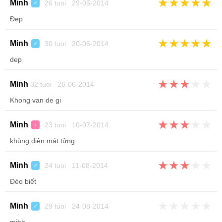
★
★
★
★
★
Minh
26 tuoi 29-05-2014
♂
Đẹp
★
★
★
★
★
Minh
30 tuoi 20-06-2014
♂
dep
★
★
★
★
★
Minh
32 tuoi 26-06-2014
Khong van de gi
★
★
★
★
★
Minh
23 tuoi 10-07-2014
♀
khùng điên mát tửng
★
★
★
★
★
Minh
24 tuoi 11-08-2014
♂
Đéo biết
★
★
★
★
★
Minh
29 tuoi 24-08-2014
♂