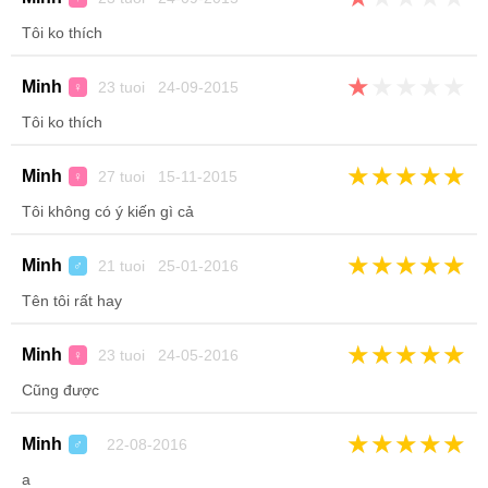
Tôi ko thích
★
★
★
★
★
Minh
23 tuoi 24-09-2015
♀
Tôi ko thích
★
★
★
★
★
Minh
27 tuoi 15-11-2015
♀
Tôi không có ý kiến gì cả
★
★
★
★
★
Minh
21 tuoi 25-01-2016
♂
Tên tôi rất hay
★
★
★
★
★
Minh
23 tuoi 24-05-2016
♀
Cũng được
★
★
★
★
★
Minh
22-08-2016
♂
a