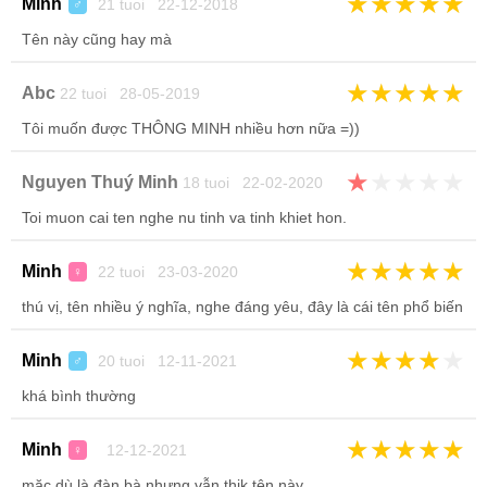
★
★
★
★
★
Minh
21 tuoi 22-12-2018
♂
Tên này cũng hay mà
★
★
★
★
★
Abc
22 tuoi 28-05-2019
Tôi muốn được THÔNG MINH nhiều hơn nữa =))
★
★
★
★
★
Nguyen Thuý Minh
18 tuoi 22-02-2020
Toi muon cai ten nghe nu tinh va tinh khiet hon.
★
★
★
★
★
Minh
22 tuoi 23-03-2020
♀
thú vị, tên nhiều ý nghĩa, nghe đáng yêu, đây là cái tên phổ biến
★
★
★
★
★
Minh
20 tuoi 12-11-2021
♂
khá bình thường
★
★
★
★
★
Minh
12-12-2021
♀
mặc dù là đàn bà nhưng vẫn thik tên này.