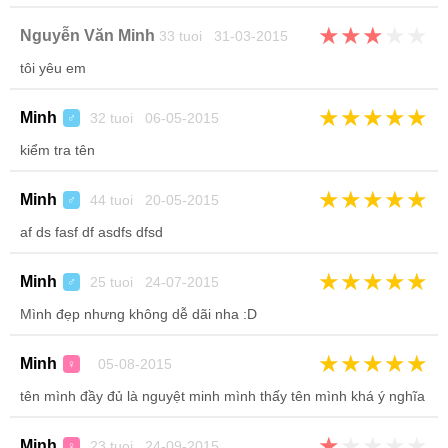
★
★
★
★
★
Nguyễn Văn Minh
33 tuoi 31-03-2015
tôi yêu em
★
★
★
★
★
Minh
32 tuoi 06-05-2015
♂
kiểm tra tên
★
★
★
★
★
Minh
44 tuoi 20-05-2015
♂
af ds fasf df asdfs dfsd
★
★
★
★
★
Minh
25 tuoi 24-07-2015
♂
Mình đẹp nhưng không dễ dãi nha :D
★
★
★
★
★
Minh
05-08-2015
♀
tên mình đầy đủ là nguyệt minh mình thấy tên mình khá ý nghĩa
★
★
★
★
★
Minh
23 tuoi 24-09-2015
♀