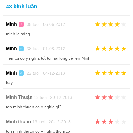
43 bình luận
★
★
★
★
★
Minh
35 tuoi 06-06-2012
♀
minh la sáng
★
★
★
★
★
Minh
38 tuoi 01-08-2012
♂
Tên tôi co ý nghĩa tốt tôi hài lòng về tên Minh
★
★
★
★
★
Minh
22 tuoi 04-12-2013
♂
hay
★
★
★
★
★
Minh Thuận
13 tuoi 20-12-2013
ten minh thuan co y nghia gi?
★
★
★
★
★
Minh thuan
13 tuoi 20-12-2013
ten minh thuan co y nghia the nao