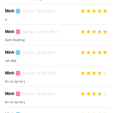
★
★
★
★
★
Minh
29 tuoi 28-12-2013
♂
a
★
★
★
★
★
Minh
108 tuoi 20-01-2014
♀
bình thường
★
★
★
★
★
Minh
24 tuoi 22-03-2014
♂
rat dep
★
★
★
★
★
Minh
34 tuoi 13-05-2014
♀
ko co aj noi j
★
★
★
★
★
Minh
34 tuoi 13-05-2014
♀
ko co aj noi j