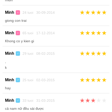
mibh
★
★
★
★
★
Minh
24 tuoi 30-09-2014
♀
giong con trai
★
★
★
★
★
Minh
65 tuoi 17-12-2014
♀
Khong co y kien gi
★
★
★
★
★
Minh
29 tuoi 08-02-2015
♂
,
k
★
★
★
★
★
Minh
25 tuoi 02-03-2015
♂
hay
★
★
★
★
★
Minh
33 tuoi 31-03-2015
♂
cả nam nữ đều sài được