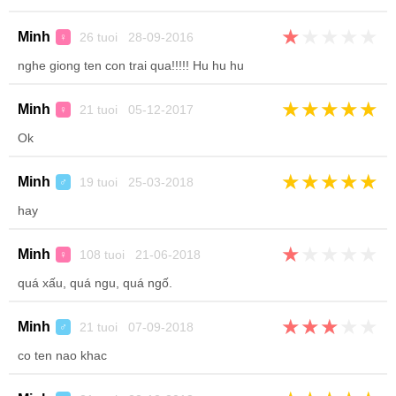
★
★
★
★
★
Minh
26 tuoi 28-09-2016
♀
nghe giong ten con trai qua!!!!! Hu hu hu
★
★
★
★
★
Minh
21 tuoi 05-12-2017
♀
Ok
★
★
★
★
★
Minh
19 tuoi 25-03-2018
♂
hay
★
★
★
★
★
Minh
108 tuoi 21-06-2018
♀
quá xấu, quá ngu, quá ngố.
★
★
★
★
★
Minh
21 tuoi 07-09-2018
♂
co ten nao khac