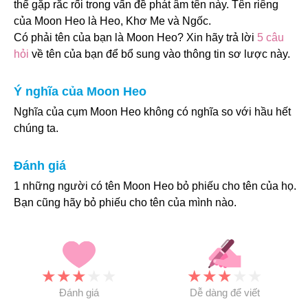
thể gặp rắc rối trong vấn đề phát âm tên này. Tên riêng
của Moon Heo là Heo, Khơ Me và Ngốc.
Có phải tên của bạn là Moon Heo? Xin hãy trả lời
5 câu
hỏi
về tên của bạn để bổ sung vào thông tin sơ lược này.
Ý nghĩa của Moon Heo
Nghĩa của cụm Moon Heo không có nghĩa so với hầu hết
chúng ta.
Đánh giá
1 những người có tên Moon Heo bỏ phiếu cho tên của họ.
Bạn cũng hãy bỏ phiếu cho tên của mình nào.
★
★
★
★
★
★
★
★
★
★
Đánh giá
Dễ dàng để viết