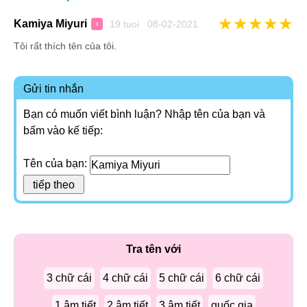
★
★
★
★
★
Kamiya Miyuri
19 tuoi 08-02-2021
♀
Tôi rất thích tên của tôi.
Gửi tin nhắn
Bạn có muốn viết bình luận? Nhập tên của bạn và
bấm vào kế tiếp:
Tên của bạn:
Tra tên với
3 chữ cái
4 chữ cái
5 chữ cái
6 chữ cái
1 âm tiết
2 âm tiết
3 âm tiết
quốc gia