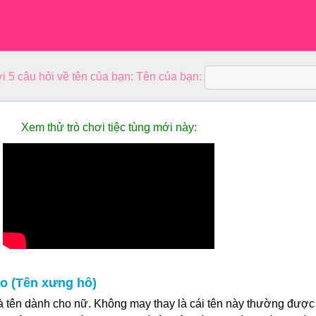
lời 5 câu hỏi về tên của bạn: Tên của bạn:
Xem thử trò chơi tiệc tùng mới này:
o (Tên xưng hô)
 tên dành cho nữ. Không may thay là cái tên này thường được