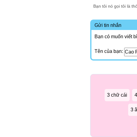
Bạn tôi nó gọi tôi là th
Gửi tin nhắn
Bạn có muốn viết b
Tên của bạn:
3 chữ cái
4
3 â