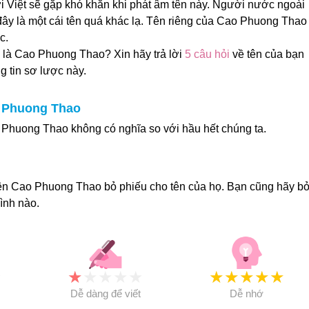
ời Việt sẽ gặp khó khăn khi phát âm tên này. Người nước ngoài
ây là một cái tên quá khác lạ. Tên riêng của Cao Phuong Thao
c.
 là Cao Phuong Thao? Xin hãy trả lời
5 câu hỏi
về tên của bạn
g tin sơ lược này.
o Phuong Thao
Phuong Thao không có nghĩa so với hầu hết chúng ta.
ên Cao Phuong Thao bỏ phiếu cho tên của họ. Bạn cũng hãy b
ình nào.
★
★
★
★
★
★
★
★
★
★
★
Dễ dàng để viết
Dễ nhớ