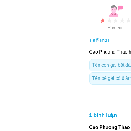
★
★
★
★
Phát âm
Thể loại
Cao Phuong Thao hi
Tên con gái bắt đầ
Tên bé gái có 6 âm 
1 bình luận
Cao Phuong Thao