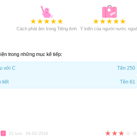
★
★
★
★
★
★
★
★
★
★
★
Cách phát âm trong Tiếng Anh
Ý kiến của người nước ngoà
ện trong những mục kế tiếp:
u với C
Tên 250
tiết
Tên 61
★
★
★
★
21 tuoi 04-02-2016
♀