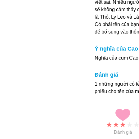
viết sai. Nhiều ngư
sẽ không cảm thấy đ
là Thỏ, Ly Leo và Lá
Có phải tên của bạn
để bổ sung vào thôn
Ý nghĩa của Ca
Nghĩa của cụm Cao 
Đánh giá
1 những người có t
phiếu cho tên của m
★
★
★
★
Đánh giá