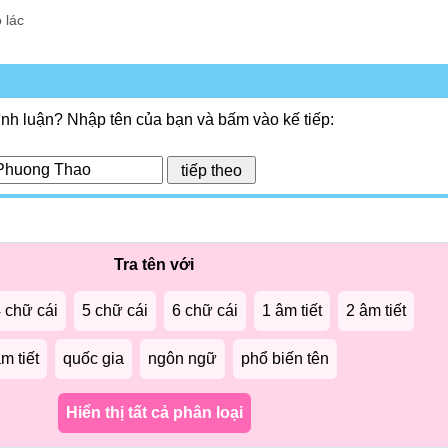
ỏ lác
ình luận? Nhập tên của bạn và bấm vào kế tiếp:
Tra tên với
 chữ cái
5 chữ cái
6 chữ cái
1 âm tiết
2 âm tiết
m tiết
quốc gia
ngôn ngữ
phổ biến tên
Hiển thị tất cả phân loại