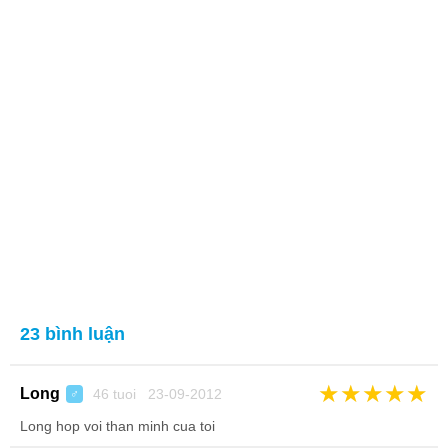
23 bình luận
★
★
★
★
★
Long
46 tuoi 23-09-2012
♂
Long hop voi than minh cua toi