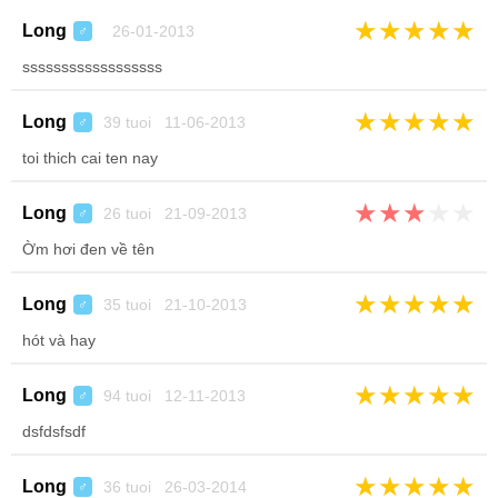
★
★
★
★
★
Long
26-01-2013
♂
ssssssssssssssssss
★
★
★
★
★
Long
39 tuoi 11-06-2013
♂
toi thich cai ten nay
★
★
★
★
★
Long
26 tuoi 21-09-2013
♂
Ờm hơi đen về tên
★
★
★
★
★
Long
35 tuoi 21-10-2013
♂
hót và hay
★
★
★
★
★
Long
94 tuoi 12-11-2013
♂
dsfdsfsdf
★
★
★
★
★
Long
36 tuoi 26-03-2014
♂