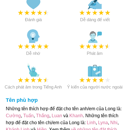
★
★
★
★
★
★
★
★
★
★
Đánh giá
Dễ dàng để viết
★
★
★
★
★
★
★
★
★
★
Dễ nhớ
Phát âm
★
★
★
★
★
★
★
★
★
★
Cách phát âm trong Tiếng Anh
Ý kiến của người nước ngoài
Tên phù hợp
Những tên thích hợp để đặt cho tên anh/em của Long là:
Cường
,
Tuấn
,
Thắng
,
Luan
và
Khanh
. Những tên thích
hợp để đặt cho tên chị/em của Long là:
Linh
,
Lyna
,
Nhi
,
Khánh Linh
và
Hiền
. Xem thêm
về những tên đặt thích