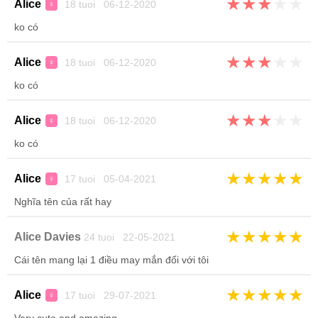
★
★
★
★
★
Alice
18 tuoi 06-12-2020
♀
ko có
★
★
★
★
★
Alice
18 tuoi 06-12-2020
♀
ko có
★
★
★
★
★
Alice
18 tuoi 06-12-2020
♀
ko có
★
★
★
★
★
Alice
17 tuoi 05-04-2021
♀
Nghĩa tên của rất hay
★
★
★
★
★
Alice Davies
24 tuoi 22-05-2021
Cái tên mang lại 1 điều may mắn đối với tôi
★
★
★
★
★
Alice
17 tuoi 29-07-2021
♀