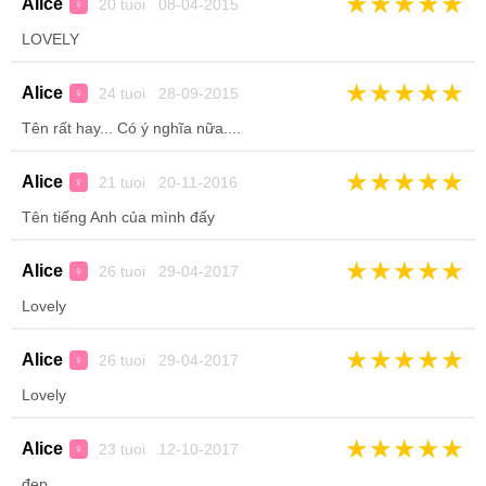
★
★
★
★
★
Alice
20 tuoi 08-04-2015
♀
LOVELY
★
★
★
★
★
Alice
24 tuoi 28-09-2015
♀
Tên rất hay... Có ý nghĩa nữa....
★
★
★
★
★
Alice
21 tuoi 20-11-2016
♀
Tên tiếng Anh của mình đấy
★
★
★
★
★
Alice
26 tuoi 29-04-2017
♀
Lovely
★
★
★
★
★
Alice
26 tuoi 29-04-2017
♀
Lovely
★
★
★
★
★
Alice
23 tuoi 12-10-2017
♀
đẹp