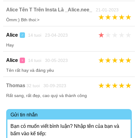
Alice Tên T Trên Insta Là _Alice.nee_
21-01-2023
★
★
★
★
★
Òmm:) Bth thoi:>
★
★
★
★
★
Alice
14 tuoi 23-04-2023
♂
Hay
★
★
★
★
★
Alice
14 tuoi 30-05-2023
♀
Tên rất hay và đáng yêu
★
★
★
★
★
Thomas
32 tuoi 30-09-2023
Rất sang, rất đẹp, cao quý và thành công
Gửi tin nhắn
Bạn có muốn viết bình luận? Nhập tên của bạn và
bấm vào kế tiếp: