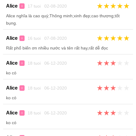
★
★
★
★
★
Alice
17 tuoi 02-08-2020
♀
Alice nghĩa là cao quý;Thông minh;xinh đẹp;cao thượng;tốt
bụng.
★
★
★
★
★
Alice
16 tuoi 07-08-2020
♀
Rất phổ biến ơn nhiều nước và tên rất hay,rất dễ đọc
★
★
★
★
★
Alice
18 tuoi 06-12-2020
♀
ko có
★
★
★
★
★
Alice
18 tuoi 06-12-2020
♀
ko có
★
★
★
★
★
Alice
18 tuoi 06-12-2020
♀
ko có