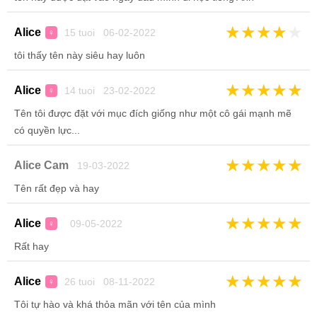
★
★
★
★
★
Alice
15 tuoi 06-02-2022
♀
tôi thấy tên này siêu hay luôn
★
★
★
★
★
Alice
14 tuoi 23-02-2022
♀
Tên tôi được đặt với mục đích giống như một cô gái mạnh mẽ
có quyền lực...
★
★
★
★
★
Alice Cam
19-03-2022
Tên rất đẹp và hay
★
★
★
★
★
Alice
09-05-2022
♀
Rất hay
★
★
★
★
★
Alice
26 tuoi 08-11-2022
♀
Tôi tự hào và khá thỏa mãn với tên của mình