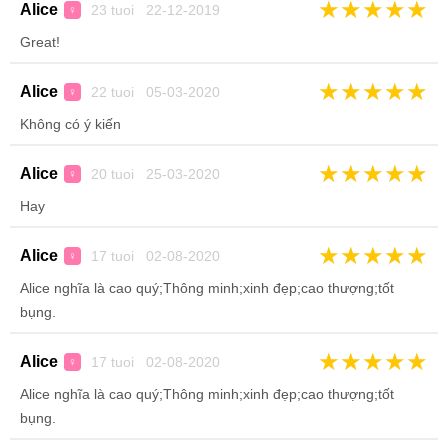
★
★
★
★
★
Alice
23 tuoi 22-12-2019
♀
Great!
★
★
★
★
★
Alice
22 tuoi 05-03-2020
♀
Không có ý kiến
★
★
★
★
★
Alice
20 tuoi 25-03-2020
♀
Hay
★
★
★
★
★
Alice
17 tuoi 02-08-2020
♀
Alice nghĩa là cao quý;Thông minh;xinh đẹp;cao thượng;tốt
bụng.
★
★
★
★
★
Alice
17 tuoi 02-08-2020
♀
Alice nghĩa là cao quý;Thông minh;xinh đẹp;cao thượng;tốt
bụng.