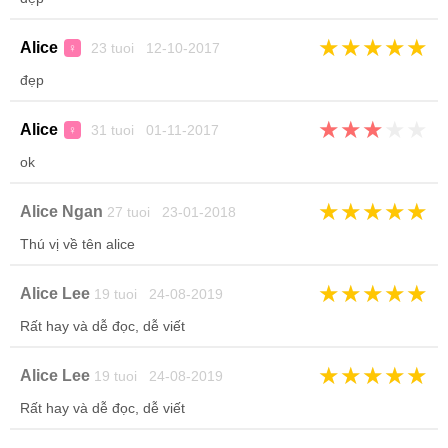
★
★
★
★
★
Alice
23 tuoi 12-10-2017
♀
đẹp
★
★
★
★
★
Alice
31 tuoi 01-11-2017
♀
ok
★
★
★
★
★
Alice Ngan
27 tuoi 23-01-2018
Thú vị về tên alice
★
★
★
★
★
Alice Lee
19 tuoi 24-08-2019
Rất hay và dễ đọc, dễ viết
★
★
★
★
★
Alice Lee
19 tuoi 24-08-2019
Rất hay và dễ đọc, dễ viết