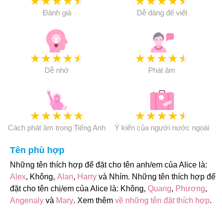
★
★
★
★
★
★
★
★
★
★
Đánh giá
Dễ dàng để viết
★
★
★
★
★
★
★
★
★
★
Dễ nhớ
Phát âm
★
★
★
★
★
★
★
★
★
★
Cách phát âm trong Tiếng Anh
Ý kiến của người nước ngoài
Tên phù hợp
Những tên thích hợp để đặt cho tên anh/em của Alice là:
Alex
, Không,
Alan
,
Harry
và Nhím. Những tên thích hợp để
đặt cho tên chị/em của Alice là: Không,
Quang
,
Phương
,
Angenaly
và
Mary
. Xem thêm
về những tên đặt thích hợp
.