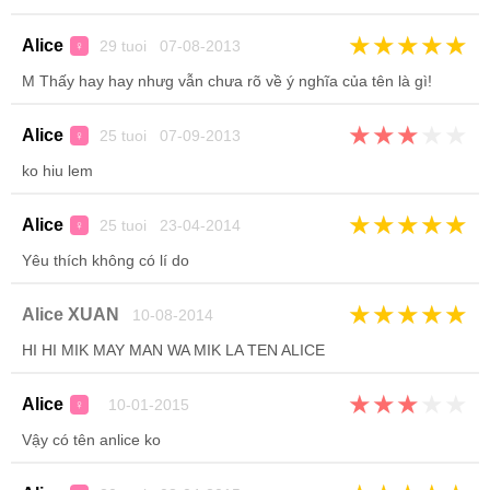
★
★
★
★
★
Alice
29 tuoi 07-08-2013
♀
M Thấy hay hay nhưg vẫn chưa rõ về ý nghĩa của tên là gì!
★
★
★
★
★
Alice
25 tuoi 07-09-2013
♀
ko hiu lem
★
★
★
★
★
Alice
25 tuoi 23-04-2014
♀
Yêu thích không có lí do
★
★
★
★
★
Alice XUAN
10-08-2014
HI HI MIK MAY MAN WA MIK LA TEN ALICE
★
★
★
★
★
Alice
10-01-2015
♀
Vậy có tên anlice ko