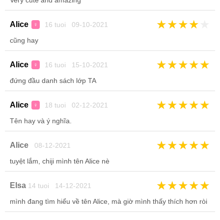
Very cute and amazing
★
★
★
★
★
Alice
16 tuoi 09-10-2021
♀
cũng hay
★
★
★
★
★
Alice
16 tuoi 15-10-2021
♀
đứng đầu danh sách lớp TA
★
★
★
★
★
Alice
18 tuoi 02-12-2021
♀
Tên hay và ý nghĩa.
★
★
★
★
★
Alice
08-12-2021
tuyệt lắm, chiji mình tên Alice nè
★
★
★
★
★
Elsa
14 tuoi 14-12-2021
mình đang tìm hiểu về tên Alice, mà giờ mình thấy thích hơn ròi