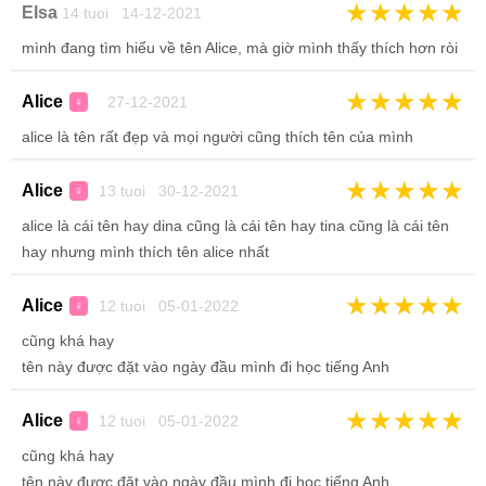
★
★
★
★
★
Elsa
14 tuoi 14-12-2021
mình đang tìm hiểu về tên Alice, mà giờ mình thấy thích hơn ròi
★
★
★
★
★
Alice
27-12-2021
♀
alice là tên rất đẹp và mọi người cũng thích tên của mình
★
★
★
★
★
Alice
13 tuoi 30-12-2021
♀
alice là cái tên hay dina cũng là cái tên hay tina cũng là cái tên
hay nhưng mình thích tên alice nhất
★
★
★
★
★
Alice
12 tuoi 05-01-2022
♀
cũng khá hay
tên này được đặt vào ngày đầu mình đi học tiếng Anh
★
★
★
★
★
Alice
12 tuoi 05-01-2022
♀
cũng khá hay
tên này được đặt vào ngày đầu mình đi học tiếng Anh