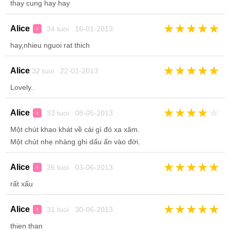
thay cung hay hay
★
★
★
★
★
Alice
34 tuoi 16-01-2013
♀
hay,nhieu nguoi rat thich
★
★
★
★
★
Alice
32 tuoi 22-01-2013
Lovely..
★
★
★
★
★
Alice
33 tuoi 08-05-2013
♀
Một chút khao khát về cái gì đó xa xăm.
Một chút nhẹ nhàng ghi dấu ấn vào đời.
★
★
★
★
★
Alice
26 tuoi 03-06-2013
♀
rất xấu
★
★
★
★
★
Alice
31 tuoi 30-06-2013
♀
thien than