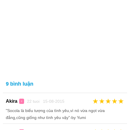
9 bình luận
★
★
★
★
★
Akira
22 tuoi 15-08-2015
♀
"Socola là biểu tượng của tình yêu,vì nó vừa ngọt vừa
đắng,cũng giống như tình yêu vậy"-by Yumi