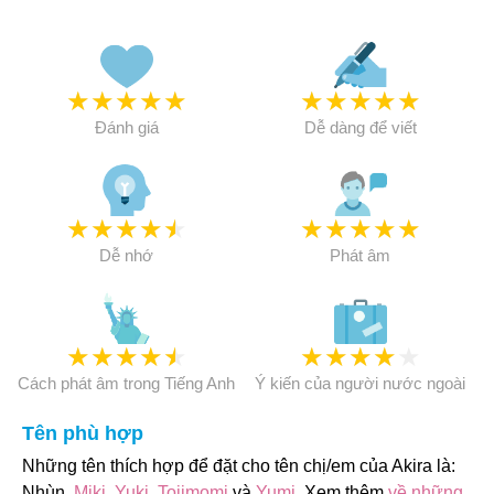
★
★
★
★
★
★
★
★
★
★
Đánh giá
Dễ dàng để viết
★
★
★
★
★
★
★
★
★
★
Dễ nhớ
Phát âm
★
★
★
★
★
★
★
★
★
★
Cách phát âm trong Tiếng Anh
Ý kiến của người nước ngoài
Tên phù hợp
Những tên thích hợp để đặt cho tên chị/em của Akira là:
Nhùn,
Miki
,
Yuki
,
Tojimomi
và
Yumi
. Xem thêm
về những