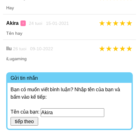
Hay
★
★
★
★
★
Akira
24 tuoi 15-01-2021
♀
Tên hay
★
★
★
★
★
Ilu
26 tuoi 09-10-2022
iLugaming
Gửi tin nhắn
Bạn có muốn viết bình luận? Nhập tên của bạn và
bấm vào kế tiếp:
Tên của bạn: