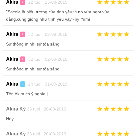
★
★
★
★
★
Akira
22 tuoi 15-08-2015
♀
"Socola là biểu tượng của tình yêu,vì nó vừa ngọt vừa
đắng,cũng giống như tình yêu vậy"-by Yumi
★
★
★
★
★
Akira
32 tuoi 02-09-2015
♀
Sự thông minh, sự tỏa sáng
★
★
★
★
★
Akira
32 tuoi 02-09-2015
♀
Sự thông minh, sự tỏa sáng
★
★
★
★
★
Akira
24 tuoi 31-07-2019
♂
Tên Akira có ý nghĩa j
★
★
★
★
★
Akira Kỳ
36 tuoi 20-08-2019
Hay
★
★
★
★
★
Akira Kỳ
36 tuoi 20-08-2019